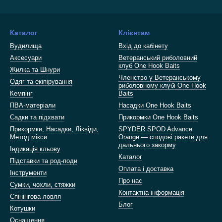
Каталог
Клієнтам
Вудилища
Вхід до кабінету
Аксесуари
Ветеранський риболовний
клуб One Hook Baits
Жилка та Шнури
Членство у Ветеранському
Одяг та екіпірування
риболовному клубі One Hook
Кемпінг
Baits
ПВА-матеріали
Насадки One Hook Baits
Садки та підхвати
Прикормки One Hook Baits
Прикормки, Насадки, Ліквіди,
SPYDER SPOD Advance
Метод мікси
Orange — сподові ракети для
дальнього закорму
Індикація кльову
Каталог
Підставки та род-поди
Оплата і доставка
Інструменти
Про нас
Сумки, чохли, стяжки
Контактна інформація
Спінінгова ловля
Блог
Котушки
Оснащення