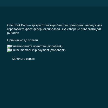
One Hook Baits — це крафтове виробництво прикормок і насадок для
коропової та флет-фідерної риболовлі, яке створене рибалками для
рибалок.
Приймаємо до оплати
Мобільна версія