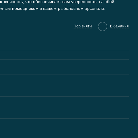
олговечность, что обеспечивает вам уверенность в любой
адежным помощником в вашем рыболовном арсенале.
Порівняти
В бажання