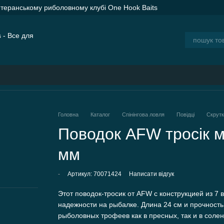
етеранському риболовному клубі One Hook Baits
ER SPOD Advance Orange — сподові ракети для дальнього закорму
ія
Блог
Головна
Каталог
Спінінгова ловля
Повідці
Скрутк
Поводок AFW тросік м
мм
-
Артикул: 70071424
Написати відгук
Этот поводок-тросик от AFW с конструкцией из 7 
надежности на рыбалке. Длина 24 см и прочность
рыболовных трофеев как в пресных, так и в солен