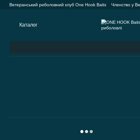
Перейти до основного контенту
Ветеранський риболовний клуб One Hook Baits
Членство у В
Насадки One Hook Baits
Прикормки One Hook Baits
SPYD
Каталог
Оплата і доставка
Про нас
Контактна інформац
Каталог