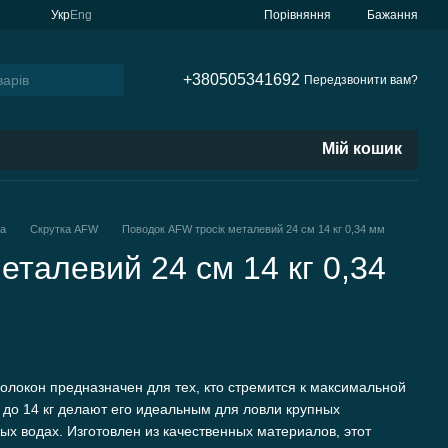
Порівняння
Укр
Eng
Бажання
+380505341692
Передзвонити вам?
Мій кошик
а
Скрутка AFW
Поводок AFW тросік металевий 24 см 14 кг 0,34 мм
еталевий 24 см 14 кг 0,34
волокон предназначен для тех, кто стремится к максимальной
 до 14 кг делают его идеальным для ловли крупных
ых водах. Изготовлен из качественных материалов, этот