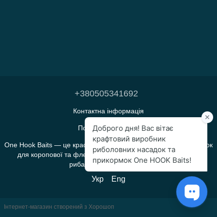
+380505341692
Контактна інформація
Повна версія сайту
One Hook Baits — це крафтове виробництво прикормок і насадок
для коропової та флет-фідерної риболовлі, яке створене
рибалками для рибалок.
Укр
Eng
Інтернет-магазин створений з Хорошоп