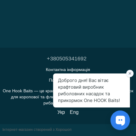
+380505341692
Контактна інформація
Повна версія сайту
One Hook Baits — це крафтове виробництво прикормок і насадок
для коропової та флет-фідерної риболовлі, яке створене
рибалками для рибалок.
Укр
Eng
Інтернет-магазин створений з Хорошоп