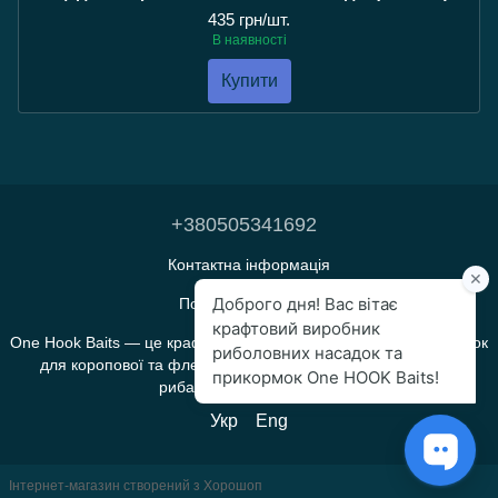
435 грн/шт.
В наявності
Купити
+380505341692
Контактна інформація
Повна версія сайту
One Hook Baits — це крафтове виробництво прикормок і насадок
для коропової та флет-фідерної риболовлі, яке створене
рибалками для рибалок.
Укр
Eng
Інтернет-магазин створений з Хорошоп