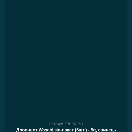
Артикул: ZPD-5G-50
Дроп-шот Wasabi зіп-пакет (5шт.) - 5g, свинець