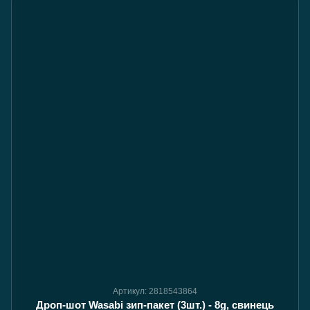
Артикул: 2818543864
Дроп-шот Wasabi зип-пакет (3шт.) - 8g, свинець