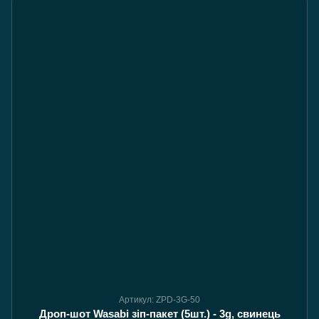
Артикул: ZPD-3G-50
Дроп-шот Wasabi зіп-пакет (5шт.) - 3g, свинець