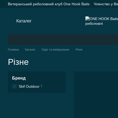
Перейти до основного контенту
Ветеранський риболовний клуб One Hook Baits
Членство у В
Насадки One Hook Baits
Прикормки One Hook Baits
SPYD
Каталог
Оплата і доставка
Про нас
Контактна інформац
Каталог
Головна
Каталог
Одяг та екіпірування
Різне
Різне
Бренд
1
Skif Outdoor