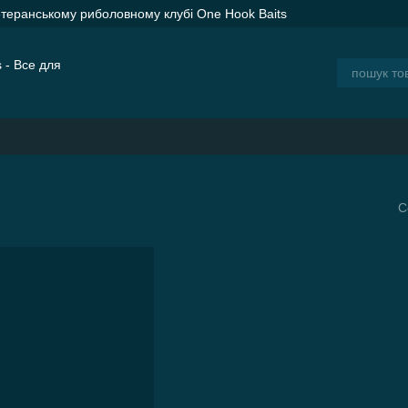
етеранському риболовному клубі One Hook Baits
ER SPOD Advance Orange — сподові ракети для дальнього закорму
ія
Блог
С