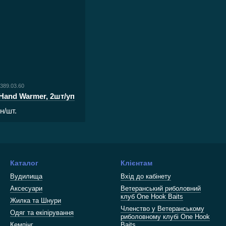
 389.03.60
 Hand Warmer, 2шт/уп
рн/шт.
Каталог
Клієнтам
Вудилища
Вхід до кабінету
Аксесуари
Ветеранський риболовний
клуб One Hook Baits
Жилка та Шнури
Членство у Ветеранському
Одяг та екіпірування
риболовному клубі One Hook
Кемпінг
Baits