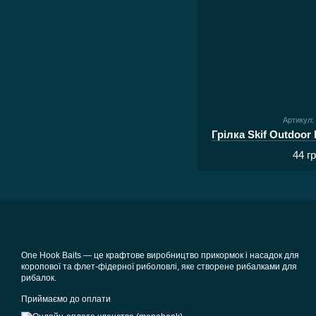
Артикул:
Грілка Skif Outdoor
44 г
One Hook Baits — це крафтове виробництво прикормок і насадок для
коропової та флет-фідерної риболовлі, яке створене рибалками для
рибалок.
Приймаємо до оплати