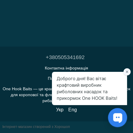
+380505341692
Контактна інформація
Повна версія сайту
One Hook Baits — це крафтове виробництво прикормок і насадок
для коропової та флет-фідерної риболовлі, яке створене
рибалками для рибалок.
Укр
Eng
Інтернет-магазин створений з Хорошоп