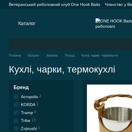
Перейти до основного контенту
Ветеранський риболовний клуб One Hook Baits
Членство у В
Насадки One Hook Baits
Прикормки One Hook Baits
SPYD
Каталог
Оплата і доставка
Про нас
Контактна інформац
Каталог
Головна
Каталог
Кемпінг
Посуд
Кухлі, чарки, термокухлі
Кухлі, чарки, термокухлі
Бренд
2
Acropolis
1
KORDA
4
Tramp
13
Tribe
1
Zojirushi