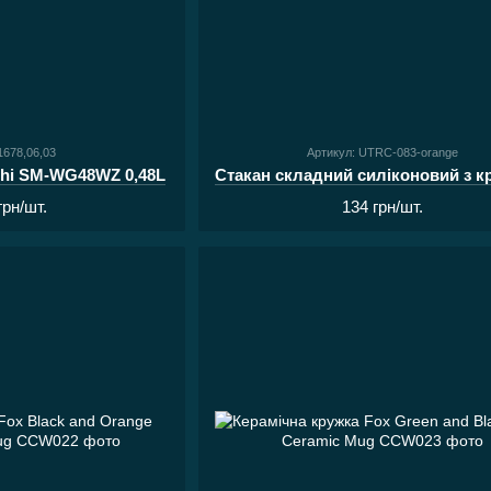
1678,06,03
Артикул: UTRC-083-orange
shi SM-WG48WZ 0,48L
грн/шт.
134 грн/шт.