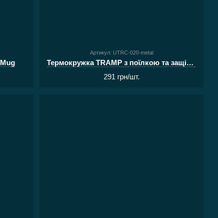
Артикул: UTRC-020-metal
 Mug
Термокружка TRAMP з поїлкою та защібкою 350 мл метал
291 грн/шт.