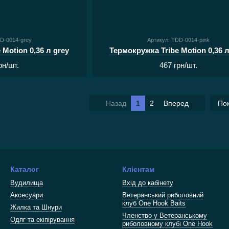
DD-0014-grey
Артикул: TDD-0014-pink
 Motion 0,36 л grey
Термокружка Tribe Motion 0,36 л
рн/шт.
467 грн/шт.
Назад
1
2
Вперед
Пок
Каталог
Клієнтам
Вудилища
Вхід до кабінету
Аксесуари
Ветеранський риболовний
клуб One Hook Baits
Жилка та Шнури
Членство у Ветеранському
Одяг та екіпірування
риболовному клубі One Hook