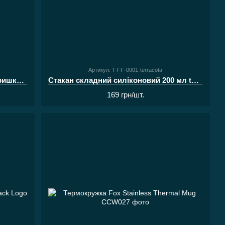
Артикул: T-FF-0001-terracota
Стакан складний силіконовий з кришкою 180 мл помаранч. Tramp UTRC
Стакан складний силіконовий 200 мл terracota Tribe TFF-0001
169 грн/шт.