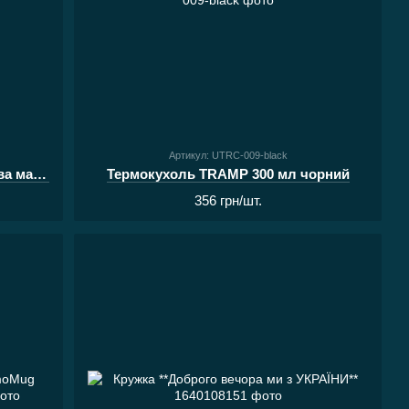
Артикул: UTRC-009-black
Чарка Acropolis сувенірна металева мала СХМ-1
Термокухоль TRAMP 300 мл чорний
356 грн/шт.