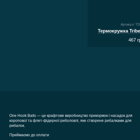
Артикул: T
Термокружка Tribe
467 г
One Hook Baits — це крафтове виробництво прикормок і насадок для
коропової та флет-фідерної риболовлі, яке створене рибалками для
рибалок.
Приймаємо до оплати