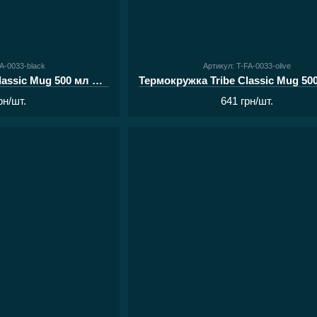
FA-0033-black
Артикул: T-FA-0033-olive
Термокружка Tribe Classic Mug 500 мл black
рн/шт.
641 грн/шт.