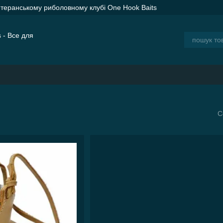
етеранському риболовному клубі One Hook Baits
ER SPOD Advance Orange — сподові ракети для дальнього закорму
ія
Блог
С