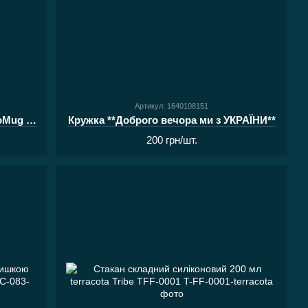
Артикул: 1640108151
Термокухоль RidgeMonkey ThermoMug 400ml ц:gunmetal green
Кружка **Доброго вечора ми з УКРАЇНИ**
200 грн/шт.