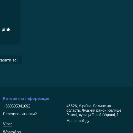
 pink
азати всі
Контактна інформація
+380505341692
45626, Україна, Волинська
область, Луцький район, селище
Передзвонити вам?
Рокині, вулиця Героїв Україні, 1
Мапа проїзду
Viber
WhatsApp