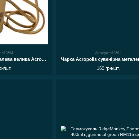
: 410303
Артикул: 410301
Чарка сувенірна металева велика Acropolis СХБ-1
рн/шт.
169 грн/шт.