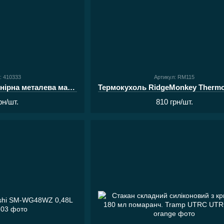
: 410333
Артикул: RM115
Чарка Acropolis сувенірна металева мала СХМ-1з
рн/шт.
810 грн/шт.