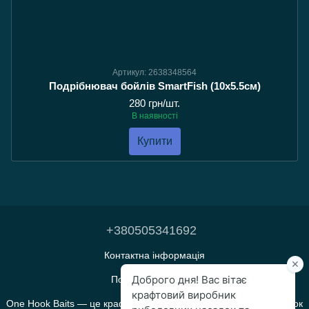
Артикул: 2638348564
Подрібнювач бойлів SmartFish (10х5.5см)
280 грн/шт.
В наявності
Купити
+380505341692
Контактна інформація
Повна версія сайту
One Hook Baits — це крафтове виробництво прикормок і насадок