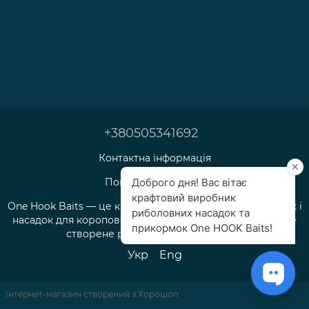
+380505341692
Контактна інформація
Повна версія сайту
One Hook Baits — це крафтове виробництво прикормок і
насадок для коропової та флет-фідерної риболовлі, яке
створене рибалками для рибалок.
Укр
Eng
Інтернет-магазин створений з Хорошоп