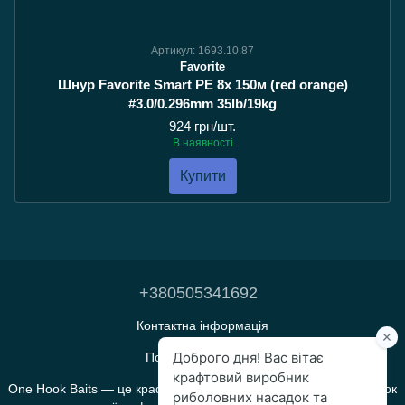
Артикул: 1693.10.87
Favorite
Шнур Favorite Smart PE 8x 150м (red orange)
#3.0/0.296mm 35lb/19kg
924 грн/шт.
В наявності
Купити
+380505341692
Контактна інформація
Повна версія сайту
One Hook Baits — це крафтове виробництво прикормок і насадок