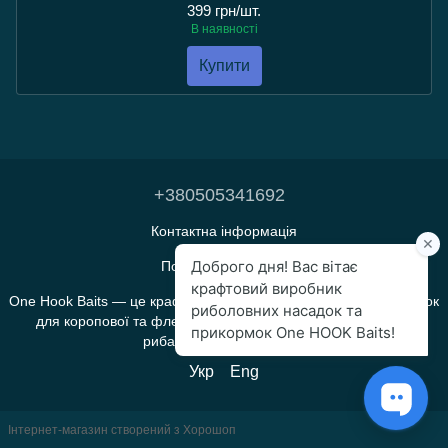
399 грн/шт.
В наявності
Купити
+380505341692
Контактна інформація
Повна версія сайту
One Hook Baits — це крафтове виробництво прикормок і насадок
для коропової та флет-фідерної риболовлі, яке створене
рибалками для рибалок.
Укр
Eng
Інтернет-магазин створений з Хорошоп