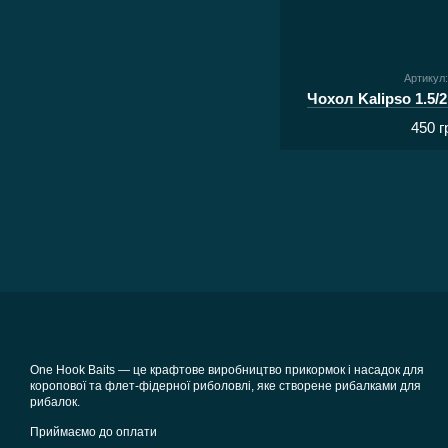
Артикул
Чохол Kalipso 1.5/2
450 г
One Hook Baits — це крафтове виробництво прикормок і насадок для
коропової та флет-фідерної риболовлі, яке створене рибалками для
рибалок.
Приймаємо до оплати