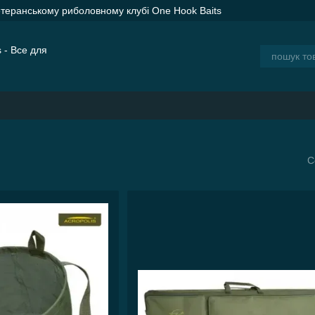
етеранському риболовному клубі One Hook Baits
ER SPOD Advance Orange — сподові ракети для дальнього закорму
ія
Блог
С