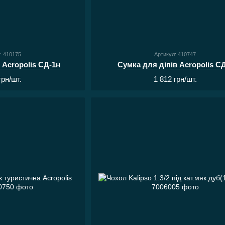
: 410175
Артикул: 410747
 Acropolis СД-1н
Сумка для діпів Acropolis С
грн/шт.
1 812 грн/шт.