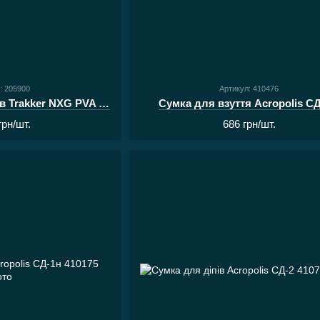
: 205900
Артикул: 410476
Сумка для аксесуарів Trakker NXG PVA Pouch (16х15х25см)
Сумка для взуття Acropolis С
грн/шт.
686 грн/шт.