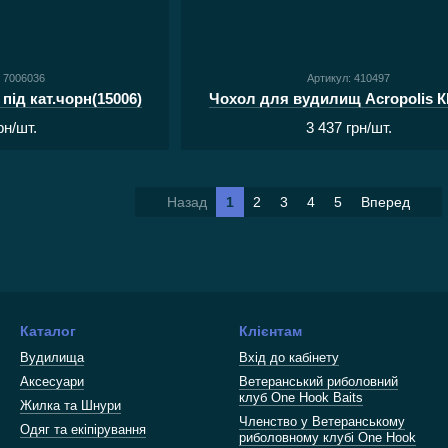
: 7006036
Артикул: 410497
 під кат.чорн(15006)
Чохол для вудилищ Acropolis К
рн/шт.
3 437 грн/шт.
Назад
1
2
3
4
5
Вперед
Каталог
Клієнтам
Вудилища
Вхід до кабінету
Аксесуари
Ветеранський риболовний
клуб One Hook Baits
Жилка та Шнури
Членство у Ветеранському
Одяг та екіпірування
риболовному клубі One Hook