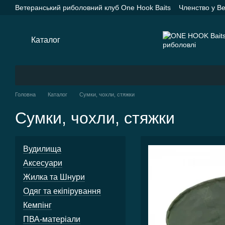
Перейти до основного контенту
Ветеранський риболовний клуб One Hook Baits
Членство у В
Насадки One Hook Baits
Прикормки One Hook Baits
SPYD
Каталог
Оплата і доставка
Про нас
Контактна інформац
Каталог
Головна
Каталог
Сумки, чохли, стяжки
Сумки, чохли, стяжки
Вудилища
Аксесуари
Жилка та Шнури
Одяг та екіпірування
Кемпінг
ПВА-матеріали