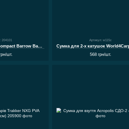
: 204101
Артикул: w115c
Сумка Trakker NXG Compact Barrow Bag (40х37х65см)
грн/шт.
568 грн/шт.