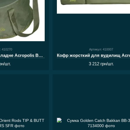
: 410270
Артикул: 410007
Відро рибальське складне Acropolis ВР-1ат
рн/шт.
3 212 грн/шт.