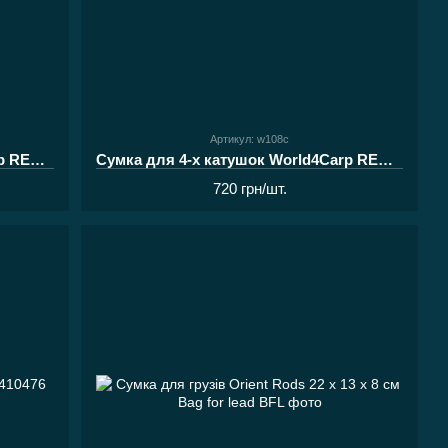
Артикул: w108c
Сумка для 2-х катушок World4Carp REEL BOX Large 2 Coyote
Сумка для 4-х катушок World4Carp REEL BOX Large 4 Coyote
720 грн/шт.