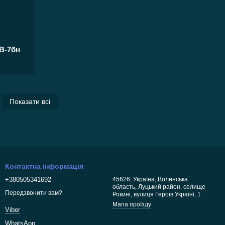
В-7бн
Показати всі
Контактна інформація
+380505341692
45626, Україна, Волинська
область, Луцький район, селище
Передзвонити вам?
Рокині, вулиця Героїв Україні, 1
Мапа проїзду
Viber
WhatsApp