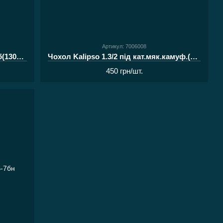
Артикул: 7006008
Чохол Kalipso 1.3/2 під кат.мяк.дуб(13005-S)
Чохол Kalipso 1.3/2 під кат.мяк.камуф.(13005)
450 грн/шт.