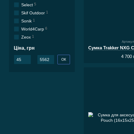
5
Select
1
Skif Outdoor
1
Sonik
6
World4Carp
1
Zeox
Артикул
Ціна, грн
4 700 
Від Ціна, грн
До Ціна, грн
ОК