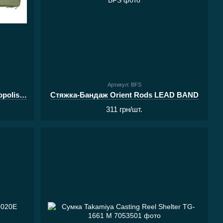
Артикул: BFS
Кофр жорсткий для вудилищ Acropolis КВ-2
Стяжка-Бандаж Orient Rods LEAD BAND
311 грн/шт.