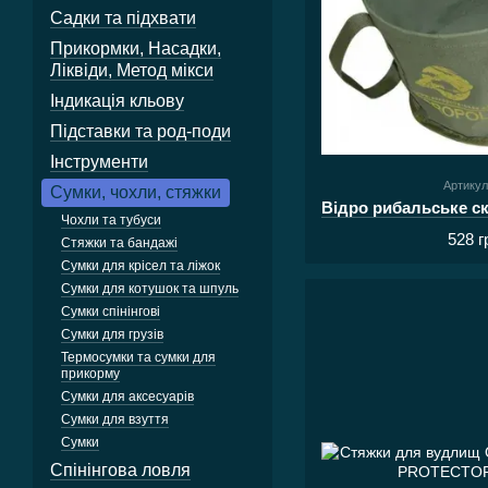
Садки та підхвати
Прикормки, Насадки,
Ліквіди, Метод мікси
Індикація кльову
Підставки та род-поди
Інструменти
Артикул
Сумки, чохли, стяжки
Чохли та тубуси
528 г
Стяжки та бандажі
Сумки для крісел та ліжок
Сумки для котушок та шпуль
Сумки спінінгові
Сумки для грузів
Термосумки та сумки для
прикорму
Сумки для аксесуарів
Сумки для взуття
Сумки
Спінінгова ловля