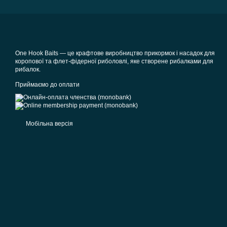
One Hook Baits — це крафтове виробництво прикормок і насадок для
коропової та флет-фідерної риболовлі, яке створене рибалками для
рибалок.
Приймаємо до оплати
Мобільна версія