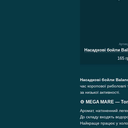
Артик
165 г
Насадкові бойли Balanc
час коропової риболовлі 
за низької активності.
🍲
MEGA MARE — To
Аромат, натхненний леген
До складу входять водороз
Найкраще працює у холодн