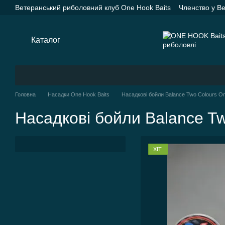
Перейти до основного контенту
Ветеранський риболовний клуб One Hook Baits
Членство у В
Насадки One Hook Baits
Прикормки One Hook Baits
SPYD
Каталог
Оплата і доставка
Про нас
Контактна інформац
Каталог
Головна
Насадки One Hook Baits
Насадкові бойли Balance Two Colours On
Насадкові бойли Balance Tw
ХІТ