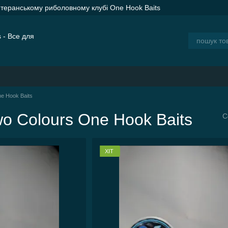
етеранському риболовному клубі One Hook Baits
ER SPOD Advance Orange — сподові ракети для дальнього закорму
ія
Блог
e Hook Baits
o Colours One Hook Baits
С
ХІТ