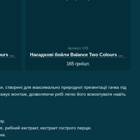
Артикул: 078
Насадкові бойли Balance Two Colours One Hook Baits MEGA SPICE Carolina Reaper 12 мм (40 г)
Насадкові бойли Balance Two Colours One Hook Baits MEGA SPICE Carolina Reaper 10 мм (26 г)
165 грн/шт.
и, створені для максимально природної презентації гачка під
ажує монтаж, дозволяючи рибі легко його всмоктувати навіть
зу.
я, рибний екстракт, екстракт гострого перцю.
ка.