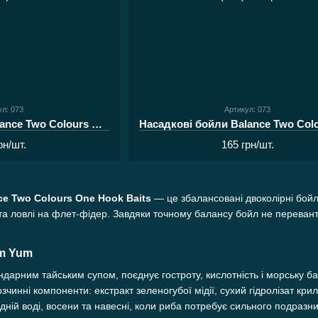
ул: 073
Артикул: 073
Насадкові бойли Balance Two Colours One Hook Baits MEGA NUTS Nuts Cream 12 мм (40 г)
рн/шт.
165 грн/шт.
e Two Colours One Hook Baits
— це збалансовані двоколірні бойл
та ловлі на флет-фідер. Завдяки точному балансу бойл не перевант
m Yum
дарним тайським супом, поєднує гостроту, кислотність і морську ба
чинні компоненти: екстракт зеленогубої мідії, сухий гідролізат крил
ій воді, восени та навесні, коли риба потребує сильного подразни