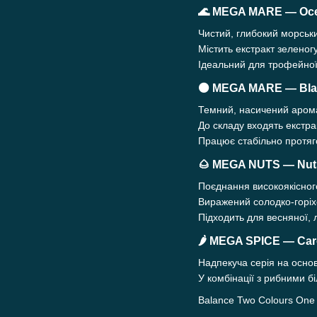
🌊
MEGA MARE — Oc
Чистий, глибокий морськ
Містить екстракт зеленогу
Ідеальний для трофейної 
⚫
MEGA MARE — Blac
Темний, насичений арома
До складу входять екстра
Працює стабільно протяго
🌰
MEGA NUTS — Nut
Поєднання високоякісного
Виражений солодко-горіх
Підходить для весняної, л
🌶
MEGA SPICE — Caro
Надпекуча серія на основі
У комбінації з рибними б
Balance Two Colours One 