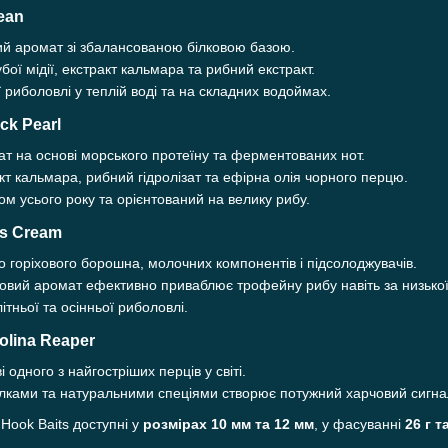
ean
ий аромат зі збалансованою білковою базою.
бої мідії, екстракт кальмара та рибний екстракт.
риболовлі у теплій воді та на складних водоймах.
k Pearl
т на основі морського протеїну та ферментованих нот.
кт кальмара, рибний гідролізат та ефірна олія чорного перцю.
м усього року та орієнтований на велику рибу.
s Cream
 горіхового борошна, молочних компонентів і підсолоджувачів.
овий аромат ефективно приваблює трофейну рибу навіть за низької 
ітньої та осінньої риболовлі.
lina Reaper
 одного з найгостріших перців у світі.
ілками та натуральними спеціями створює потужний харчовий сигнал
Hook Baits доступні у
розмірах 10 мм та 12 мм
, у фасуванні
26 г т