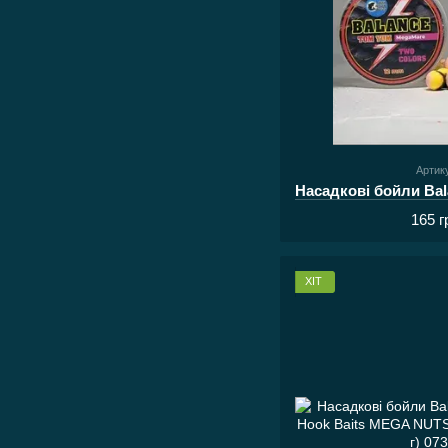
Артик
165 г
ХІТ