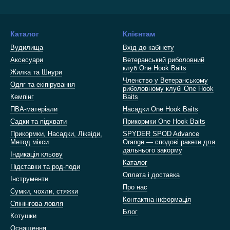
Каталог
Клієнтам
Вудилища
Вхід до кабінету
Аксесуари
Ветеранський риболовний
клуб One Hook Baits
Жилка та Шнури
Членство у Ветеранському
Одяг та екіпірування
риболовному клубі One Hook
Кемпінг
Baits
ПВА-матеріали
Насадки One Hook Baits
Садки та підхвати
Прикормки One Hook Baits
Прикормки, Насадки, Ліквіди,
SPYDER SPOD Advance
Метод мікси
Orange — сподові ракети для
дальнього закорму
Індикація кльову
Каталог
Підставки та род-поди
Оплата і доставка
Інструменти
Про нас
Сумки, чохли, стяжки
Контактна інформація
Спінінгова ловля
Блог
Котушки
Оснащення