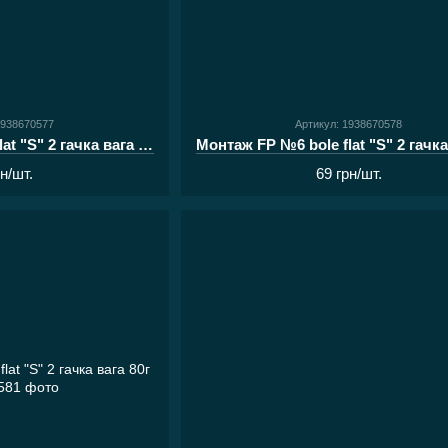
1938670577
Артикул: 1938670578
Монтаж FP №6 bole flat "S" 2 гачка вага 100г
рн/шт.
69 грн/шт.