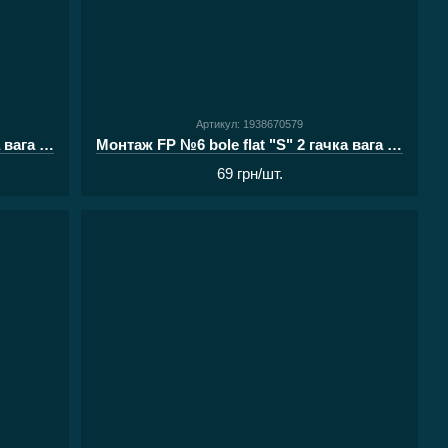
Артикул: 1938670579
Монтаж FP №6 bole flat "S" 2 гачка вага 40г
Монтаж FP №6 bole flat "S" 2 гачка вага 50г
69 грн/шт.