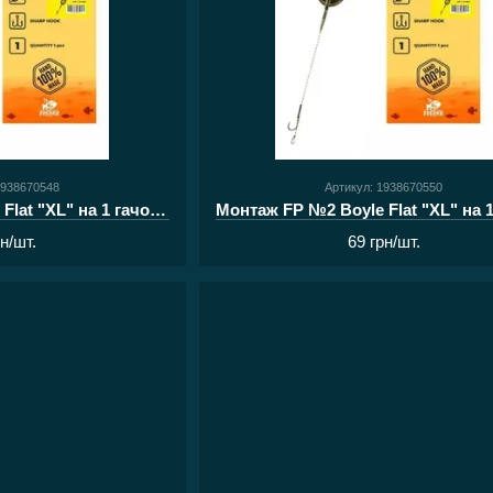
1938670548
Артикул: 1938670550
Монтаж FP №2 Boyle Flat "XL" на 1 гачок 50g
рн/шт.
69 грн/шт.