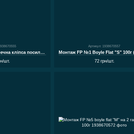
1938670555
Артикул: 1938670557
Монтаж FP №10 безпечна кліпса посилена на 1 гачок
рн/шт.
72 грн/шт.