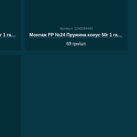
Артикул: 2240284443
Монтаж FP №24 Пружина конус 40г 1 гачок з волосом
Монтаж FP №24 Пружина конус 50г 1 гачок з волосом
69 грн/шт.