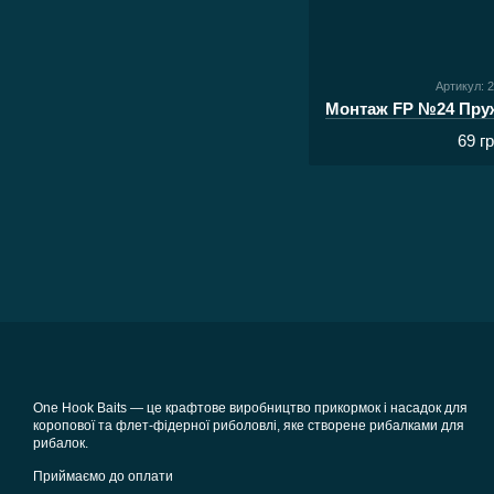
Артикул: 
69 г
One Hook Baits — це крафтове виробництво прикормок і насадок для
коропової та флет-фідерної риболовлі, яке створене рибалками для
рибалок.
Приймаємо до оплати