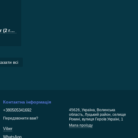
Монтаж FP №25 Пружина конус 30г (2 гачка з волосом)
азати всі
Контактна інформація
+380505341692
45626, Україна, Волинська
область, Луцький район, селище
Передзвонити вам?
Рокині, вулиця Героїв Україні, 1
Мапа проїзду
Viber
WhatsApp