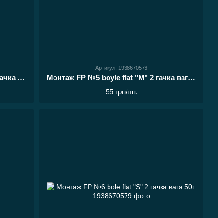
Артикул: 1938670576
Монтаж FP №5 boyle flat "M" на 2 гачка вага 100г
Монтаж FP №5 boyle flat "M" 2 гачка вага 80г
55 грн/шт.