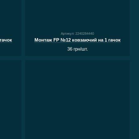
Артикул: 2240284440
гачок
Монтаж FP №12 ковзаючий на 1 гачок
36 грн/шт.