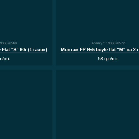
1938670560
Артикул: 1938670572
lat "S" 60г (1 гачок)
рн/шт.
58 грн/шт.