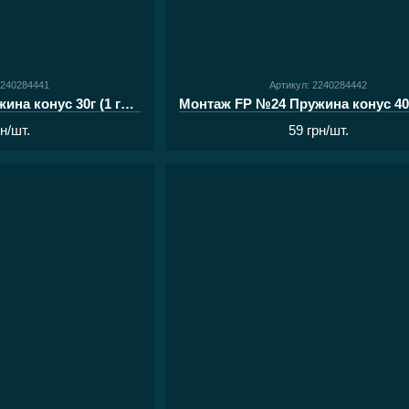
2240284441
Артикул: 2240284442
Монтаж FP №24 Пружина конус 30г (1 гачок з волосом)
рн/шт.
59 грн/шт.