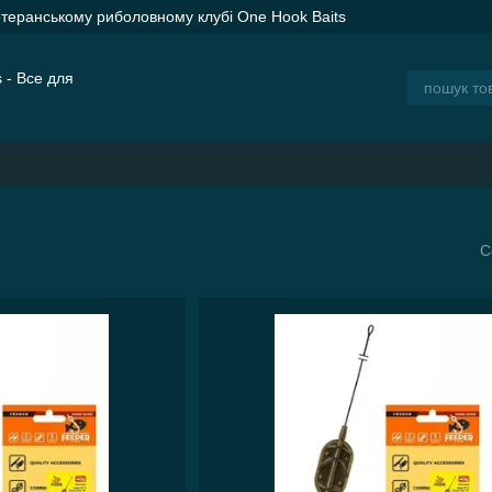
етеранському риболовному клубі One Hook Baits
ER SPOD Advance Orange — сподові ракети для дальнього закорму
ія
Блог
С