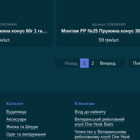
2240284444
Артикул: 2240284445
Монтаж FP №24 Пружина конус 60г 1 гачок з волосом
рн/шт.
59 грн/шт.
Назад
1
2
Вперед
Пок
Каталог
Клієнтам
Вудилища
Вхід до кабінету
Аксесуари
Ветеранський риболовний
клуб One Hook Baits
Жилка та Шнури
Членство у Ветеранському
Одяг та екіпірування
риболовному клубі One Hook