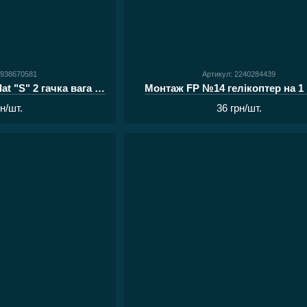
1938670581
Артикул: 2240284439
Монтаж FP №6 bole flat "S" 2 гачка вага 80г
Монтаж FP №14 гелікоптер на 1 
рн/шт.
36 грн/шт.