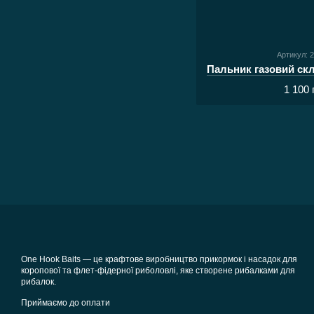
Артикул: 
1 100 
One Hook Baits — це крафтове виробництво прикормок і насадок для
коропової та флет-фідерної риболовлі, яке створене рибалками для
рибалок.
Приймаємо до оплати