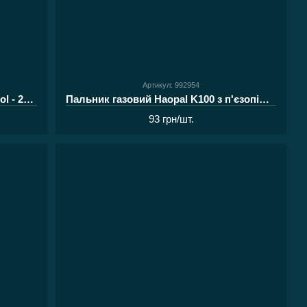
Артикул: 992954
Тарілка газова для балонів Intertool - 220mm
Пальник газовий Haopal K100 з п'єзопідпалом mini
93 грн/шт.