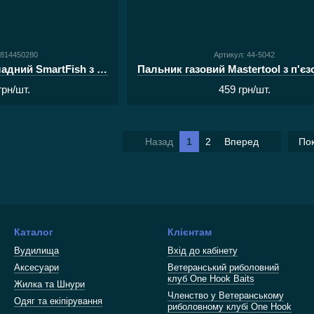
2814450280
Артикул: 44-5042
Пальник газовий складний SmartFish з вітрозахистом
грн/шт.
459 грн/шт.
Назад
1
2
Вперед
Пок
Каталог
Клієнтам
Вудилища
Вхід до кабінету
Аксесуари
Ветеранський риболовний
клуб One Hook Baits
Жилка та Шнури
Членство у Ветеранському
Одяг та екіпірування
риболовному клубі One Hook