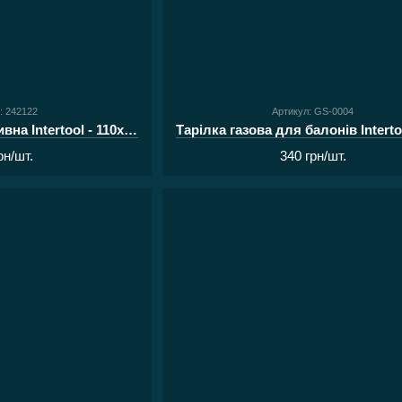
: 242122
Артикул: GS-0004
Плита газова портативна Intertool - 110x110x90мм з пелюстками
рн/шт.
340 грн/шт.