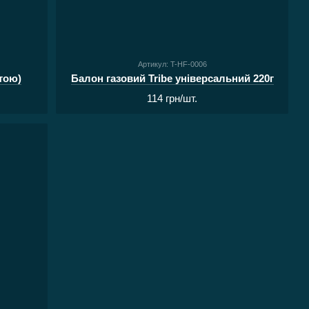
Артикул: T-HF-0006
итою)
Балон газовий Tribe універсальний 220г
114 грн/шт.