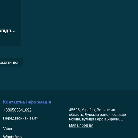
Пальник газовий Mastertool з п'єзопідпалом фотон Long d14mm 1300C
азати всі
Контактна інформація
+380505341692
45626, Україна, Волинська
область, Луцький район, селище
Передзвонити вам?
Рокині, вулиця Героїв Україні, 1
Мапа проїзду
Viber
WhatsApp