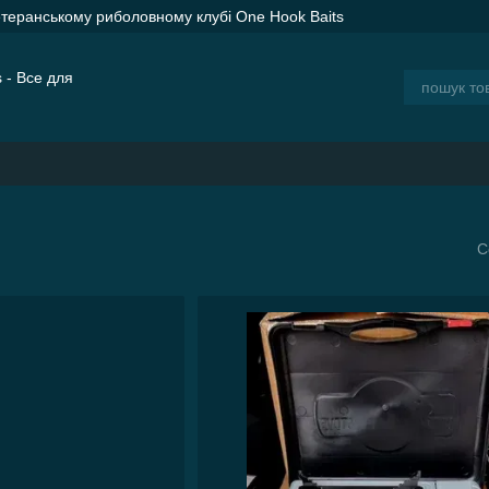
етеранському риболовному клубі One Hook Baits
ER SPOD Advance Orange — сподові ракети для дальнього закорму
ія
Блог
С