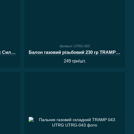
Артикул: UTRG-003
Газ для заправлення запальничок Сила 200мл
Балон газовий різьбовий 230 гр TRAMP UTRG
249 грн/шт.