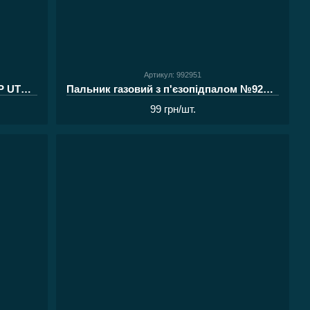
Артикул: 992951
Пальник газовий складний TRAMP UTRG-044
Пальник газовий з п'єзопідпалом №920 до газового балону 220г
99 грн/шт.