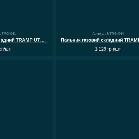
 UTRG-041
Артикул: UTRG-044
Пальник газовий складний TRAMP UTRG-041
рн/шт.
1 129 грн/шт.