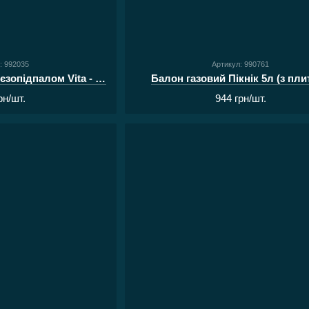
: 992035
Артикул: 990761
Пальник газовий з п'єзопідпалом Vita - Ураган AG-2008
Балон газовий Пікнік 5л (з пл
рн/шт.
944 грн/шт.