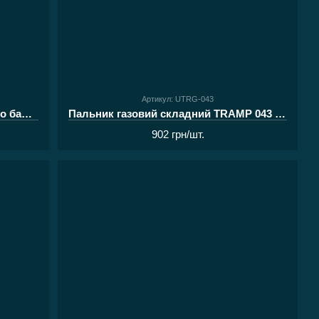
Артикул: UTRG-043
Адаптер для заправлення газового балона
Пальник газовий складний TRAMP 043 UTRG
902 грн/шт.