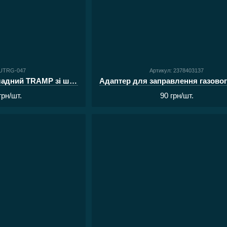
 UTRG-047
Артикул: 2378403137
Пальник газовий складний TRAMP зі шлангом і вітрозахистом 047 UTRG
грн/шт.
90 грн/шт.