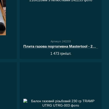
Артикул: 242233
Плита газова портативна Mastertool - 210x110мм з пелюстками
1 473 грн/шт.