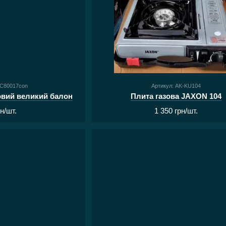
FC80017con
Артикул: AK-KU104
зовий великий балон
Плита газова JAXON 104
рн/шт.
1 350 грн/шт.