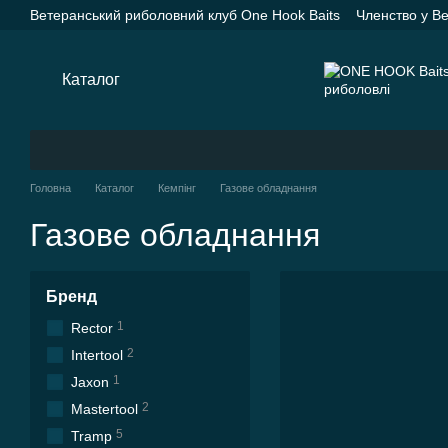
Перейти до основного контенту
Ветеранський риболовний клуб One Hook Baits
Членство у В
Насадки One Hook Baits
Прикормки One Hook Baits
SPYD
Каталог
Оплата і доставка
Про нас
Контактна інформац
Каталог
Головна
Каталог
Кемпінг
Газове обладнання
Газове обладнання
Бренд
1
Rector
2
Intertool
1
Jaxon
2
Mastertool
5
Tramp