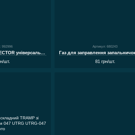
: 992996
Артикул: 680243
Балон газовий TM RECTOR універсальний 220г
рн/шт.
81 грн/шт.