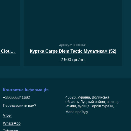
Артикул: 00000141
Куртка з капюшоном Viverra Warm Cloud Jacket Black L
Куртка Carpe Diem Tactic Мультикам (52)
2 500 грн/шт.
Контактна інформація
+380505341692
45626, Україна, Волинська
область, Луцький район, селище
Передзвонити вам?
Рокині, вулиця Героїв Україні, 1
Мапа проїзду
Viber
WhatsApp