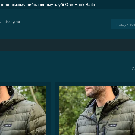
етеранському риболовному клубі One Hook Baits
ER SPOD Advance Orange — сподові ракети для дальнього закорму
ія
Блог
С