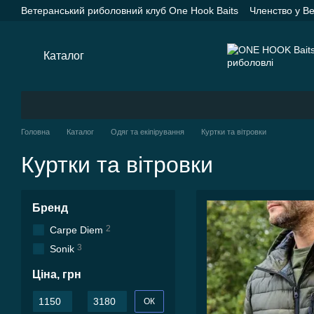
Перейти до основного контенту
Ветеранський риболовний клуб One Hook Baits
Членство у В
Насадки One Hook Baits
Прикормки One Hook Baits
SPYD
Каталог
Оплата і доставка
Про нас
Контактна інформац
Каталог
Головна
Каталог
Одяг та екіпірування
Куртки та вітровки
Куртки та вітровки
Бренд
2
Carpe Diem
3
Sonik
Ціна, грн
Від Ціна, грн
До Ціна, грн
ОК