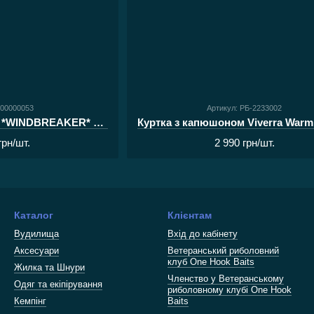
 00000053
Артикул: РБ-2233002
Вітровка Carpe Diem *WINDBREAKER* Графітова (48)
грн/шт.
2 990 грн/шт.
Каталог
Клієнтам
Вудилища
Вхід до кабінету
Аксесуари
Ветеранський риболовний
клуб One Hook Baits
Жилка та Шнури
Членство у Ветеранському
Одяг та екіпірування
риболовному клубі One Hook
Кемпінг
Baits