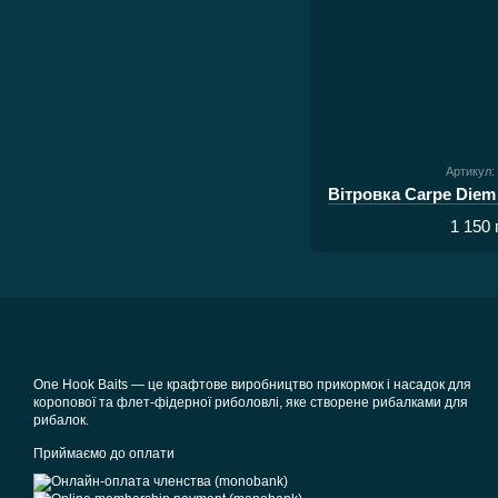
Артикул:
1 150 
One Hook Baits — це крафтове виробництво прикормок і насадок для
коропової та флет-фідерної риболовлі, яке створене рибалками для
рибалок.
Приймаємо до оплати