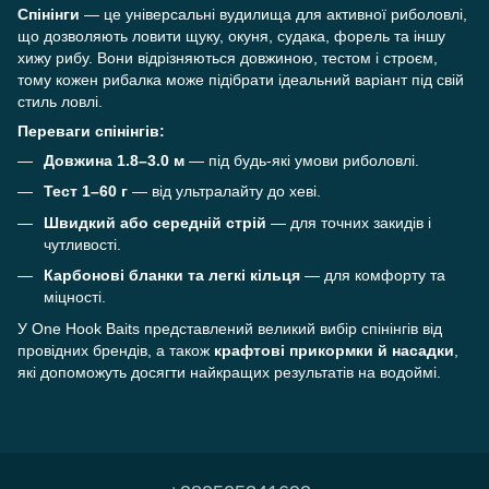
Спінінги
— це універсальні вудилища для активної риболовлі,
що дозволяють ловити щуку, окуня, судака, форель та іншу
хижу рибу. Вони відрізняються довжиною, тестом і строєм,
тому кожен рибалка може підібрати ідеальний варіант під свій
стиль ловлі.
Переваги спінінгів:
Довжина 1.8–3.0 м
— під будь-які умови риболовлі.
Тест 1–60 г
— від ультралайту до хеві.
Швидкий або середній стрій
— для точних закидів і
чутливості.
Карбонові бланки та легкі кільця
— для комфорту та
міцності.
У One Hook Baits представлений великий вибір спінінгів від
провідних брендів, а також
крафтові прикормки й насадки
,
які допоможуть досягти найкращих результатів на водоймі.