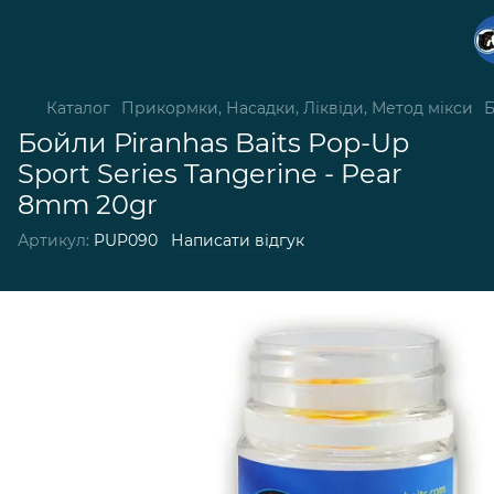
Каталог
Прикормки, Насадки, Ліквіди, Метод мікси
Б
Бойли Piranhas Baits Pop-Up
Sport Series Tangerine - Pear
8mm 20gr
Артикул:
PUP090
Написати відгук