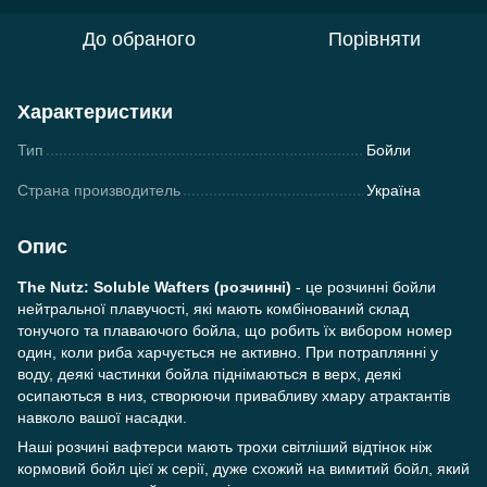
До обраного
Порівняти
Характеристики
Тип
Бойли
Страна производитель
Україна
Опис
The Nutz: Soluble Wafters (розчинні
)
-
це розчинні бойли
нейтральної плавучості, які мають комбінований склад
тонучого та плаваючого бойла, що робить їх вибором номер
один, коли риба харчується не активно. При потраплянні у
воду, деякі частинки бойла піднімаються в верх, деякі
осипаються в низ, створюючи привабливу хмару атрактантів
навколо вашої насадки.
Наші розчині вафтерси мають трохи світліший відтінок ніж
кормовий бойл цієї ж серії, дуже схожий на вимитий бойл, який