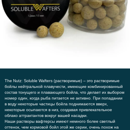
The Nutz: Soluble Wafters (растворимые) – это растворимые
бойлы нейтральной плавучести, имеющие комбинированный
состав тонущего и плавающего бойла, что делает их выбором
номер один, когда рыба питается не активно. При попадании
в воду некоторые частицы бойла поднимаются вверх,
некоторые осыпаются в низ, создавая привлекательное
облако аттрактантов вокруг вашей насадки.
Наши растворы вафтерсы имеют немного более светлый
оттенок, чем кормовой бойл этой же серии, очень похож на