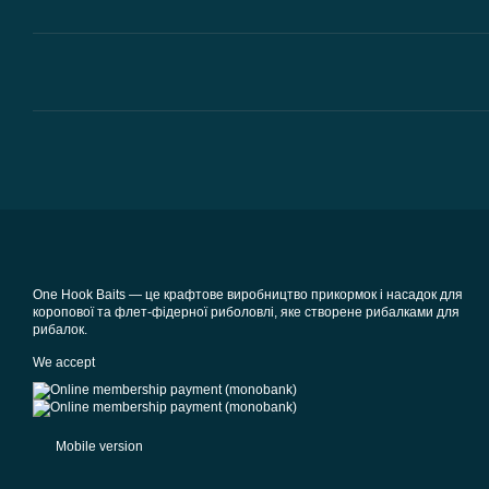
One Hook Baits — це крафтове виробництво прикормок і насадок для
коропової та флет-фідерної риболовлі, яке створене рибалками для
рибалок.
We accept
Mobile version