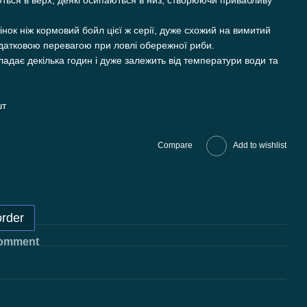
ються в верх, деякі осипаються в низ, створюючи привабливу
інок ніж кормовий бойл цієї ж серії, дуже схожий на вимитий
одатковою перевагою при ловлі обережної риби.
адає декілька годин і дуже залежить від температури води та
шт
Compare
Add to wishlist
order
comment