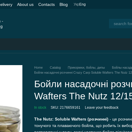
elivery
About us
Contacts
Blog
Укр
Eng
Home
Catalog
Прикормки, бойлы, дипы
Бойлы насад
Бойли насадочні розчинні Crazy Carp Soluble Wafters The Nutz 1
Бойли насадочні розчи
Wafters The Nutz 12/
In stock
SKU: 2176659161
Leave your feedback
The Nutz: Soluble Wafters (розчинні
)
-
це розчин
тонучого та плаваючого бойла, що робить їх вибо