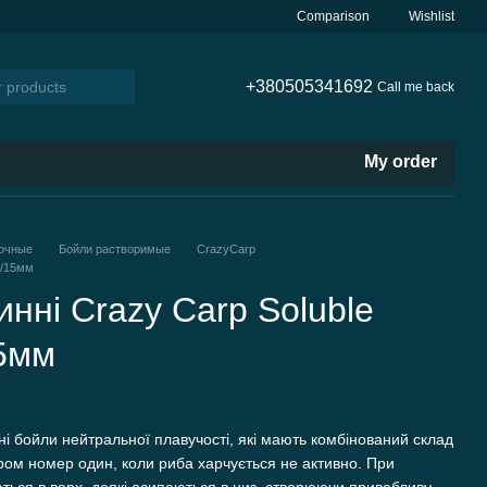
Comparison
Wishlist
+380505341692
Call me back
My order
очные
Бойли растворимые
CrazyCarp
2/15мм
нні Crazy Carp Soluble
15мм
ні бойли нейтральної плавучості, які мають комбінований склад
ром номер один, коли риба харчується не активно. При