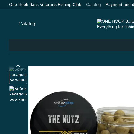
Skip to main content
One Hook Baits Veterans Fishing Club
Catalog
Payment and d
Catalog