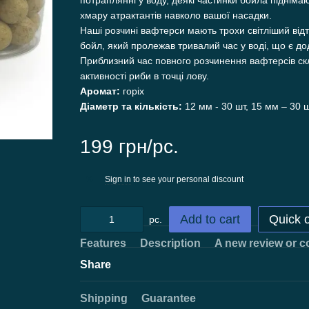
потраплянні у воду, деякі частинки бойла підніма
хмару атрактантів навколо вашої насадки.
Наші розчині вафтерси мають трохи світліший відт
бойл, який пролежав тривалий час у воді, що є д
Приблизний час повного розчинення вафтерсів скл
активності риби в точці лову.
Аромат:
горіх
Діаметр та кількість:
12 мм - 30 шт, 15 мм – 30 
199 грн/pc.
Sign in
to see your personal discount
%
Add to cart
Quick 
pc.
Features
Description
A new review or 
Share
Shipping
Guarantee