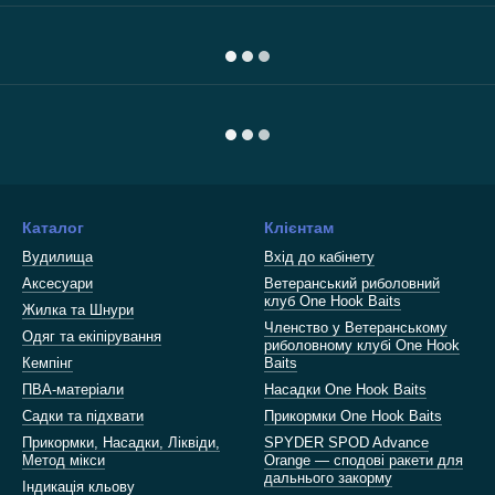
Каталог
Клієнтам
Вудилища
Вхід до кабінету
Аксесуари
Ветеранський риболовний
клуб One Hook Baits
Жилка та Шнури
Членство у Ветеранському
Одяг та екіпірування
риболовному клубі One Hook
Кемпінг
Baits
ПВА-матеріали
Насадки One Hook Baits
Садки та підхвати
Прикормки One Hook Baits
Прикормки, Насадки, Ліквіди,
SPYDER SPOD Advance
Метод мікси
Orange — сподові ракети для
дальнього закорму
Індикація кльову