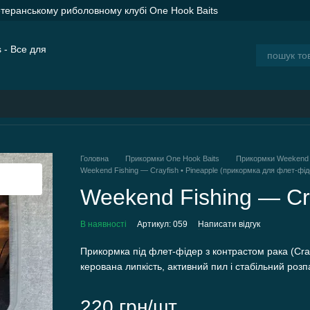
етеранському риболовному клубі One Hook Baits
ER SPOD Advance Orange — сподові ракети для дальнього закорму
ія
Блог
Головна
Прикормки One Hook Baits
Прикормки Weekend F
Weekend Fishing — Crayfish • Pineapple (прикормка для флет-фід
Weekend Fishing — Cra
В наявності
Артикул: 059
Написати відгук
Прикормка під флет-фідер з контрастом рака (Cray
керована липкість, активний пил і стабільний розп
220 грн/шт.