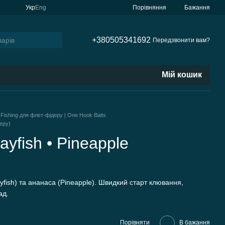
Порівняння
Укр
Eng
Бажання
+380505341692
Передзвонити вам?
Мій кошик
ishing для флет-фідеру | One Hook Baits
еру)
yfish • Pineapple
fish) та ананаса (Pineapple). Швидкий старт клювання,
ад.
Порівняти
В бажання