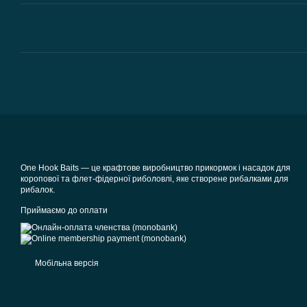
One Hook Baits — це крафтове виробництво прикормок і насадок для
коропової та флет-фідерної риболовлі, яке створене рибалками для
рибалок.
Приймаємо до оплати
Мобільна версія