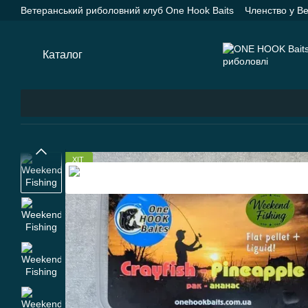
Перейти до основного контенту
Ветеранський риболовний клуб One Hook Baits
Членство у В
Насадки One Hook Baits
Прикормки One Hook Baits
SPYD
Каталог
Оплата і доставка
Про нас
Контактна інформац
Каталог
ХІТ