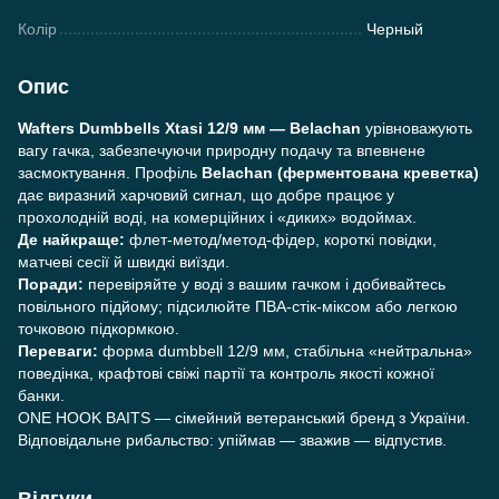
Колір
Черный
Опис
Wafters Dumbbells Xtasi 12/9 мм — Belachan
урівноважують
вагу гачка, забезпечуючи природну подачу та впевнене
засмоктування. Профіль
Belachan (ферментована креветка)
дає виразний харчовий сигнал, що добре працює у
прохолодній воді, на комерційних і «диких» водоймах.
Де найкраще:
флет-метод/метод-фідер, короткі повідки,
матчеві сесії й швидкі виїзди.
Поради:
перевіряйте у воді з вашим гачком і добивайтесь
повільного підйому; підсилюйте ПВА-стік-міксом або легкою
точковою підкормкою.
Переваги:
форма dumbbell 12/9 мм, стабільна «нейтральна»
поведінка, крафтові свіжі партії та контроль якості кожної
банки.
ONE HOOK BAITS — сімейний ветеранський бренд з України.
Відповідальне рибальство: упіймав — зважив — відпустив.