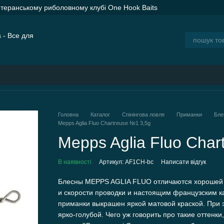
етеранському риболовному клубі One Hook Baits
ER SPOD Advance Orange — сподові ракети для дальнього закорму
ія
Блог
Головна
Каталог
Спінінгова ловля
Приманки
Бле
Mepps Aglia Fluo Chartreuse №1 3,5g
Mepps Aglia Fluo Char
В наявності
Артикул: AF1CH-bc
Написати відгук
Блесны MEPPS AGLIA FLUO отличаются хорошей д
и скорости проводки и настоящим французским ка
приманки выкрашен яркой матовой краской. При 
ярко-голубой. Чего уж говорить про такие оттенк