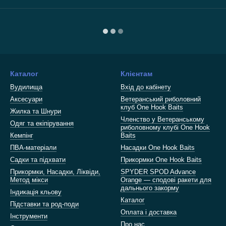
Каталог
Клієнтам
Вудилища
Вхід до кабінету
Аксесуари
Ветеранський риболовний
клуб One Hook Baits
Жилка та Шнури
Членство у Ветеранському
Одяг та екіпірування
риболовному клубі One Hook
Кемпінг
Baits
ПВА-матеріали
Насадки One Hook Baits
Садки та підхвати
Прикормки One Hook Baits
Прикормки, Насадки, Ліквіди,
SPYDER SPOD Advance
Метод мікси
Orange — сподові ракети для
дальнього закорму
Індикація кльову
Каталог
Підставки та род-поди
Оплата і доставка
Інструменти
Про нас