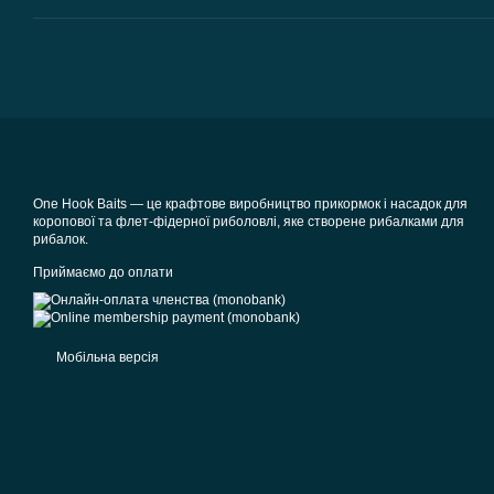
One Hook Baits — це крафтове виробництво прикормок і насадок для
коропової та флет-фідерної риболовлі, яке створене рибалками для
рибалок.
Приймаємо до оплати
Мобільна версія