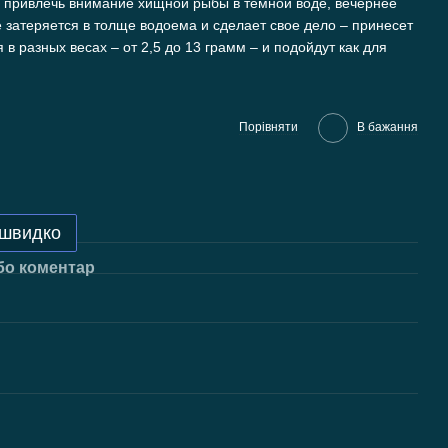
– привлечь внимание хищной рыбы в темной воде, вечернее
е затеряется в толще водоема и сделает свое дело – принесет
в разных весах – от 2,5 до 13 грамм – и подойдут как для
Порівняти
В бажання
 швидко
бо коментар