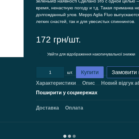
зеленыйВ наявності Сделано это с одной целью 
время, ненастную погоду и т.д. Такая приманка н
долгожданный улов. Mepps Aglia Fluo выпускаются 
легких снастей, так и для увесистых спиннингов.
172 грн/шт.
Увійти
для відображення накопичувальної знижки
%
Купити
Замовити
шт.
Характеристики
Опис
Новий відгук а
Поширити у соцмережах
Доставка
Оплата