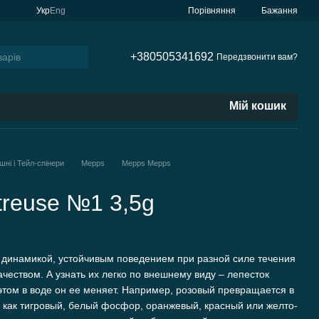
Порівняння
Укр
Eng
Бажання
+380505341692
Передзвонити вам?
Мій кошик
шні і Тейл-спінери
Mepps
Mepps Mepps
treuse №1 3,5g
инамикой, устойчивым поведением при разной силе течения
чеством. А узнать их легко по внешнему виду – лепесток
этом в воде он ее меняет. Например, розовый превращается в
и, как тигровый, белый фосфор, оранжевый, красный или желто-