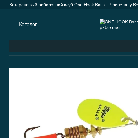
Перейти до основного контенту
Ветеранський риболовний клуб One Hook Baits
Членство у В
Насадки One Hook Baits
Прикормки One Hook Baits
SPYD
Каталог
Оплата і доставка
Про нас
Контактна інформац
Каталог