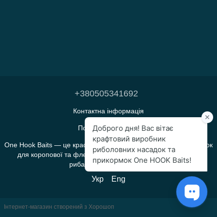
+380505341692
Контактна інформація
Повна версія сайту
One Hook Baits — це крафтове виробництво прикормок і насадок
для коропової та флет-фідерної риболовлі, яке створене
рибалками для рибалок.
Укр
Eng
Інтернет-магазин створений з Хорошоп