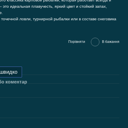
о классика карповой рыбалки, которая работает всегда и
– это идеальная плавучесть, яркий цвет и стойкий запах,
е.
 точечной ловли, турнирной рыбалки или в составе снеговика
Порівняти
В бажання
 швидко
бо коментар