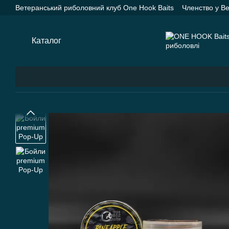
Перейти до основного контенту
Ветеранський риболовний клуб One Hook Baits
Членство у В
Насадки One Hook Baits
Прикормки One Hook Baits
SPYD
Каталог
Оплата і доставка
Про нас
Контактна інформац
Каталог