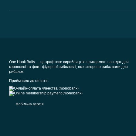
One Hook Baits — це крафтове виробництво прикормок і насадок для
коропової та флет-фідерної риболовлі, яке створене рибалками для
рибалок.
Приймаємо до оплати
Мобільна версія