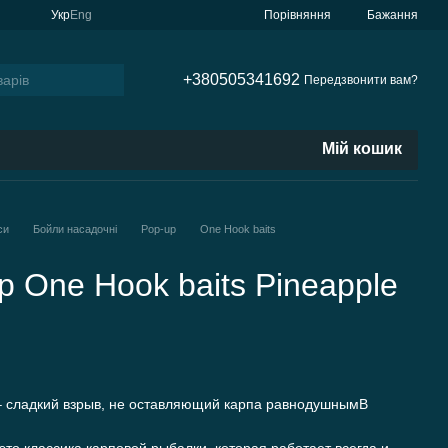
Порівняння
Укр
Eng
Бажання
+380505341692
Передзвонити вам?
Мій кошик
си
Бойли насадочні
Pop-up
One Hook baits
 One Hook baits Pineapple
 – сладкий взрыв, не оставляющий карпа равнодушнымВ