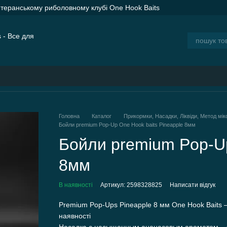
етеранському риболовному клубі One Hook Baits
ER SPOD Advance Orange — сподові ракети для дальнього закорму
ія
Блог
Головна
Каталог
Прикормки, Насадки, Ліквіди, Метод мік
Бойли premium Pop-Up One Hook baits Pineapple 8мм
Бойли premium Pop-Up
8мм
В наявності
Артикул: 2598328825
Написати відгук
Premium Pop-Ups Pineapple 8 мм One Hook Baits
наявності