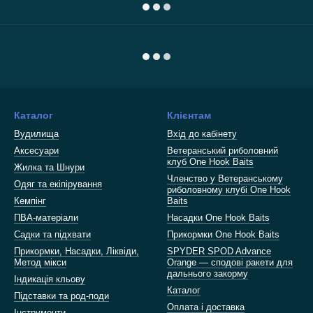
Каталог
Клієнтам
Вудилища
Вхід до кабінету
Аксесуари
Ветеранський риболовний
клуб One Hook Baits
Жилка та Шнури
Членство у Ветеранському
Одяг та екіпірування
риболовному клубі One Hook
Кемпінг
Baits
ПВА-матеріали
Насадки One Hook Baits
Садки та підхвати
Прикормки One Hook Baits
Прикормки, Насадки, Ліквіди,
SPYDER SPOD Advance
Метод мікси
Orange — сподові ракети для
дальнього закорму
Індикація кльову
Каталог
Підставки та род-поди
Оплата і доставка
Інструменти