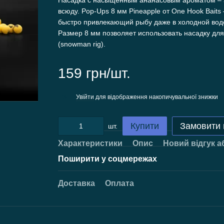
Насадка с насыщенным ананасовым ароматом – эт
всюду. Pop-Ups 8 мм Pineapple от One Hook Baits 
быстро привлекающий рыбу даже в холодной вод
Размер 8 мм позволяет использовать насадку для
(snowman rig).
159 грн/шт.
Увійти
для відображення накопичувальної знижки
%
Купити
Замовити
шт.
Характеристики
Опис
Новий відгук а
Поширити у соцмережах
Доставка
Оплата