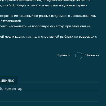
ся в работу внешний слой, создавая ароматное облако, а
о, что бойл будет оставаться на оснастке даже во время
нократно испытанный на разных водоемах, с использованием
аттрактантов.
легко насаживать на волосяную оснастку, при этом они не
ой ловли карпа, так и для спортивной рыбалки на водоемах с
Порівняти
В бажання
 швидко
бо коментар