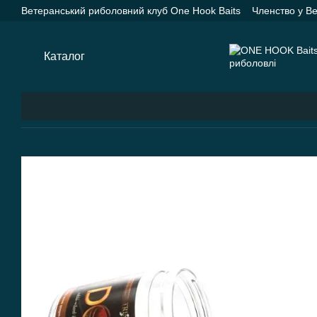
Перейти до основного контенту
Ветеранський риболовний клуб One Hook Baits
Членство у В
Насадки One Hook Baits
Прикормки One Hook Baits
SPYD
Каталог
Оплата і доставка
Про нас
Контактна інформац
Каталог