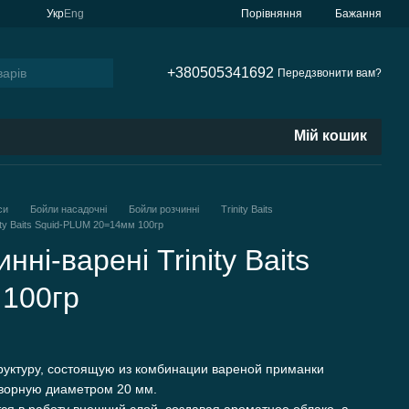
Порівняння
Укр
Eng
Бажання
+380505341692
Передзвонити вам?
Мій кошик
си
Бойли насадочні
Бойли розчинні
Trinity Baits
ity Baits Squid-PLUM 20=14мм 100гр
ні-варені Trinity Baits
100гр
уктуру, состоящую из комбинации вареной приманки
творную диаметром 20 мм.