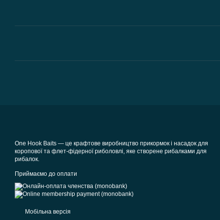
One Hook Baits — це крафтове виробництво прикормок і насадок для
коропової та флет-фідерної риболовлі, яке створене рибалками для
рибалок.
Приймаємо до оплати
Мобільна версія