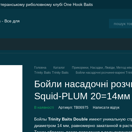
етеранському риболовному клубі One Hook Baits
ER SPOD Advance Orange — сподові ракети для дальнього закорму
ія
Блог
Головна
Каталог
Прикормки, Насадки, Ліквіди, Метод мік
Trinity Baits Trinity Baits
Бойли насадочні розчинні-варені Trin
Бойли насадочні розчин
Squid-PLUM 20=14мм 
В наявності
Артикул: TB06975
Написати відгук
Бойлы
Trinity Baits Double
имеют уникальную стр
диаметром 14 мм, равномерно закатанной в рас