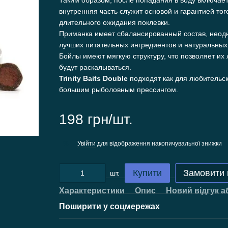
Таким образом, после попадания в воду включает
внутренняя часть служит основой и гарантией тог
длительного ожидания поклевки.
Приманка имеет сбалансированный состав, неод
лучших питательных ингредиентов и натуральных 
Бойлы имеют мягкую структуру, что позволяет их 
будут раскалываться.
Trinity Baits Double
подходят как для любительск
большим рыболовным прессингом.
198 грн/шт.
Увійти
для відображення накопичувальної знижки
%
Купити
Замовити
шт.
Характеристики
Опис
Новий відгук а
Поширити у соцмережах