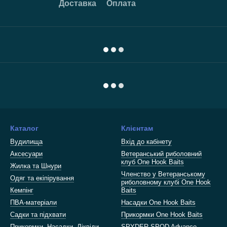
Доставка
Оплата
Каталог
Клієнтам
Вудилища
Вхід до кабінету
Аксесуари
Ветеранський риболовний
клуб One Hook Baits
Жилка та Шнури
Членство у Ветеранському
Одяг та екіпірування
риболовному клубі One Hook
Кемпінг
Baits
ПВА-матеріали
Насадки One Hook Baits
Садки та підхвати
Прикормки One Hook Baits
Прикормки, Насадки, Ліквіди,
SPYDER SPOD Advance