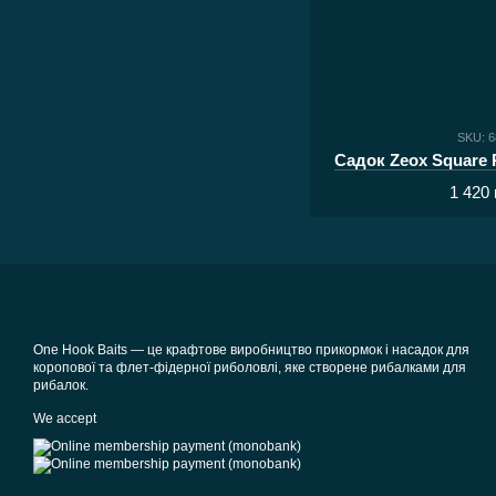
SKU: 
Садок Zeox Square 
1 420 
One Hook Baits — це крафтове виробництво прикормок і насадок для
коропової та флет-фідерної риболовлі, яке створене рибалками для
рибалок.
We accept