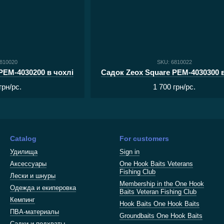
6810020
SKU: 6810022
PEM-4030200 в чохлі
Садок Zeox Square PEM-4030300 в
грн/pc.
1 700 грн/pc.
Catalog
For customers
Удилища
Sign in
Аксессуары
One Hook Baits Veterans
Fishing Club
Лески и шнуры
Membership in the One Hook
Одежда и екиперовка
Baits Veteran Fishing Club
Кемпинг
Hook Baits One Hook Baits
ПВА-материалы
Groundbaits One Hook Baits
Садки и подхваты