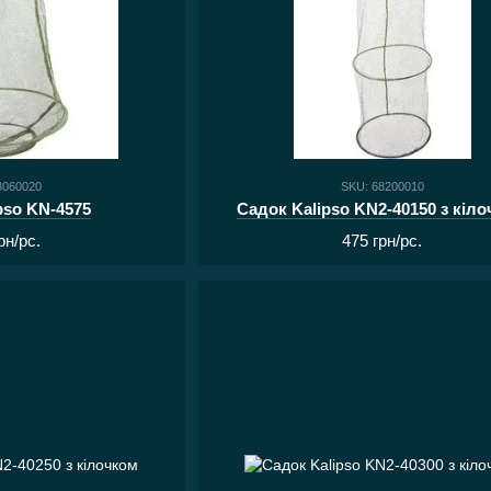
8060020
SKU: 68200010
pso KN-4575
Садок Kalipso KN2-40150 з кіл
рн/pc.
475 грн/pc.