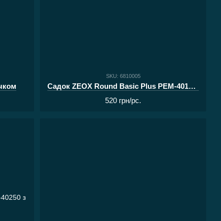
SKU: 6810005
очком
Садок ZEOX Round Basic Plus PEM-40150 з кілочком
520 грн/pc.