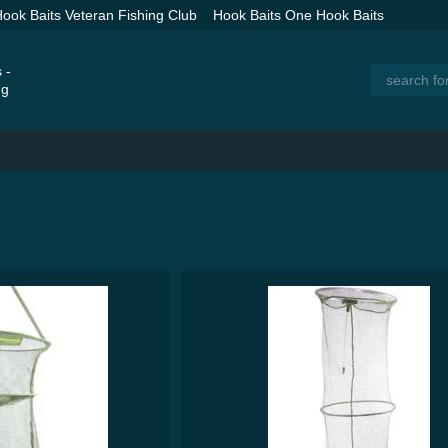
ook Baits Veteran Fishing Club
Hook Baits One Hook Baits
 Spod Rockets for Long Distance Baiting
Catalog