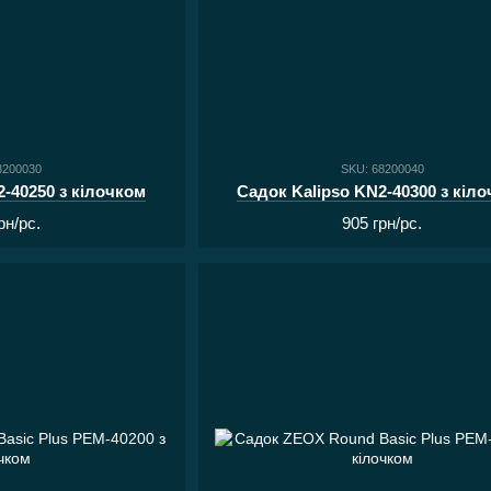
8200030
SKU: 68200040
2-40250 з кілочком
Садок Kalipso KN2-40300 з кіл
рн/pc.
905 грн/pc.