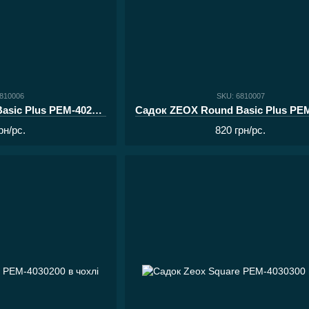
6810006
SKU: 6810007
Садок ZEOX Round Basic Plus PEM-40200 з кілочком
рн/pc.
820 грн/pc.