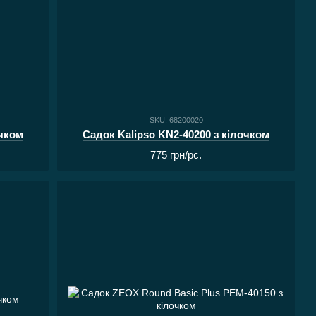
SKU: 68200020
очком
Садок Kalipso KN2-40200 з кілочком
775 грн/pc.