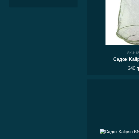
SKU: 6
Садок Kali
340 г