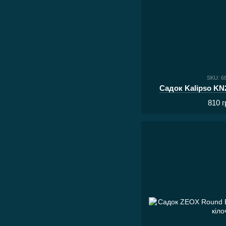
SKU: 6
Садок Kalipso KN
810 г