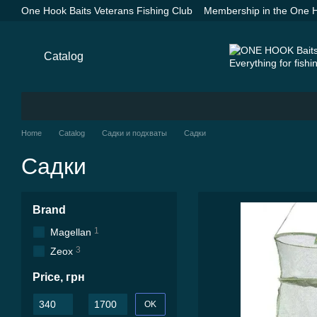
Skip to main content
One Hook Baits Veterans Fishing Club
Membership in the One H
Groundbaits One Hook Baits
SPYDER SPOD Advance Orange —
Payment and delivery
About us
Contacts
Blog
Catalog
Home
Catalog
Садки и подхваты
Садки
Садки
Brand
1
Magellan
3
Zeox
Price, грн
From Price, грн
To Price, грн
OK