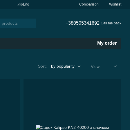
Comparison
Укр
Eng
Wishlist
+380505341692
Call me back
My order
Sort:
by popularity
View: