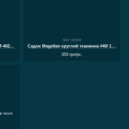
SKU: 020199
Садок ZEOX Round Basic Plus PEM-40250 з кілочком
Садок Magellan круглий тканинна #40/ 1.8 м
359 грн/pc.