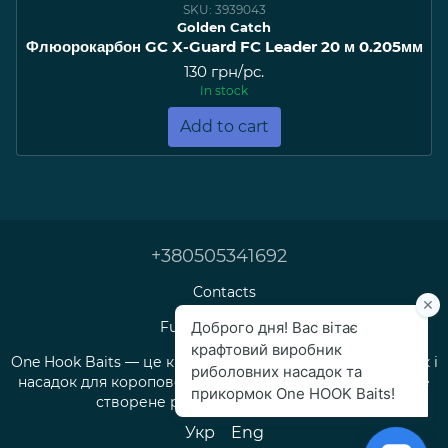
SKU: 3939043
Golden Catch
Флюорокарбон GC X-Guard FC Leader 20 м 0.205мм
130 грн/pc.
In stock
Add to cart
+380505341692
Contacts
Full version of site
One Hook Baits — це крафтове виробництво прикормок і
насадок для коропової та флет-фідерної риболовлі, яке
створене рибалками для рибалок.
Укр
Eng