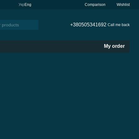
Comparison
Укр
Eng
Wishlist
+380505341692
Call me back
My order