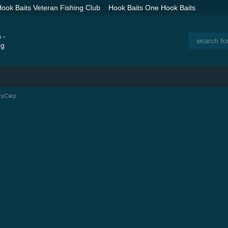
ook Baits Veteran Fishing Club
Hook Baits One Hook Baits
 Spod Rockets for Long Distance Baiting
Catalog
zyCarp