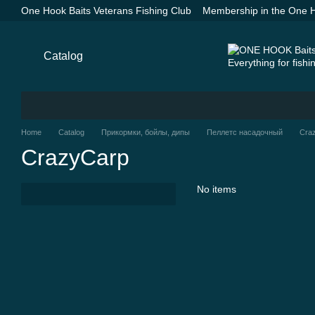
Skip to main content
One Hook Baits Veterans Fishing Club
Membership in the One H
Groundbaits One Hook Baits
SPYDER SPOD Advance Orange —
Payment and delivery
About us
Contacts
Blog
Catalog
Home
Catalog
Прикормки, бойлы, дипы
Пеллетс насадочный
Cra
CrazyCarp
No items