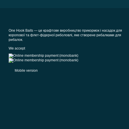
One Hook Baits — це крафтове виробництво прикормок і насадок для
коропової та флет-фідерної риболовлі, яке створене рибалками для
рибалок.
We accept
Mobile version