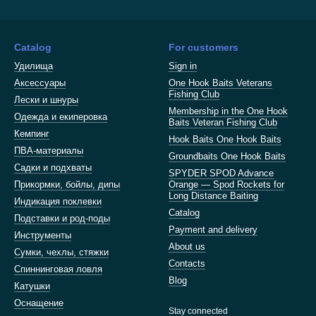
Catalog
For customers
Удилища
Sign in
Аксессуары
One Hook Baits Veterans
Fishing Club
Лески и шнуры
Membership in the One Hook
Одежда и екиперовка
Baits Veteran Fishing Club
Кемпинг
Hook Baits One Hook Baits
ПВА-материалы
Groundbaits One Hook Baits
Садки и подхваты
SPYDER SPOD Advance
Прикормки, бойлы, дипы
Orange — Spod Rockets for
Long Distance Baiting
Индикация поклевки
Catalog
Подставки и род-поды
Payment and delivery
Инструменты
About us
Сумки, чехлы, стяжки
Contacts
Спиннинговая ловля
Blog
Катушки
Оснащение
Stay connected