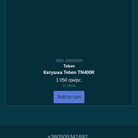
SKU: 10042530
Teben
Катушка Teben TN400R
1 050 грн/pc.
In stock
Add to cart
+380505341692