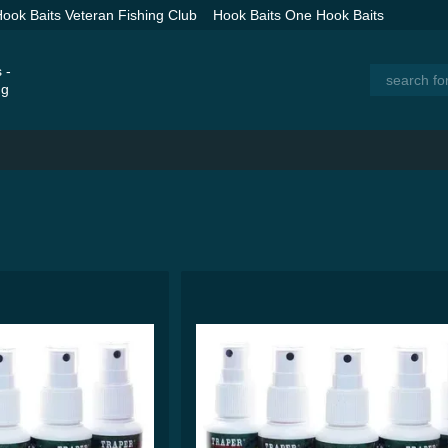
ook Baits Veteran Fishing Club
Hook Baits One Hook Baits
 Spod Rockets for Long Distance Baiting
Catalog