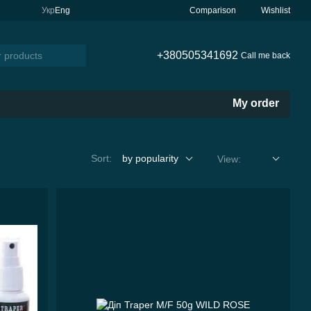
Comparison
Укр
Eng
Wishlist
+380505341692
Call me back
My order
Sort:
by popularity
View: