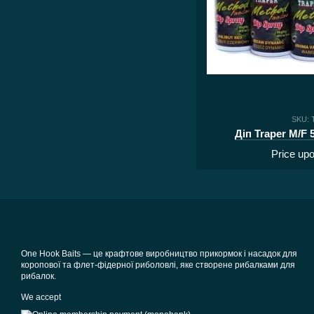
SKU: 
Діп Traper M/F 
Price up
One Hook Baits — це крафтове виробництво прикормок і насадок для
коропової та флет-фідерної риболовлі, яке створене рибалками для
рибалок.
We accept