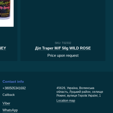
SKU: T02332
NEY
Діп Traper M/F 50g WILD ROSE
Price upon request
Contact info
+380505341692
45626, Україна, Волинська
область, Луцький район, селище
Callback
Рокині, вулиця Героїв Україні, 1
Location map
Viber
WhatsApp