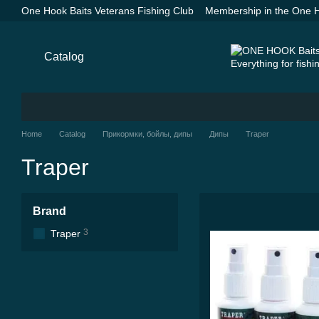
Skip to main content
One Hook Baits Veterans Fishing Club
Membership in the One H
Groundbaits One Hook Baits
SPYDER SPOD Advance Orange —
Payment and delivery
About us
Contacts
Blog
Catalog
Home
Catalog
Прикормки, бойлы, дипы
Дипы
Traper
Traper
Brand
3
Traper