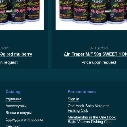
T02323
SKU: T02323
50g red mulberry
Діп Traper M/F 50g SWEET HO
on request
Price upon request
Catalog
For customers
Удилища
Sign in
Аксессуары
One Hook Baits Veterans
Fishing Club
Лески и шнуры
Membership in the One Hook
Одежда и екиперовка
Baits Veteran Fishing Club
Кемпинг