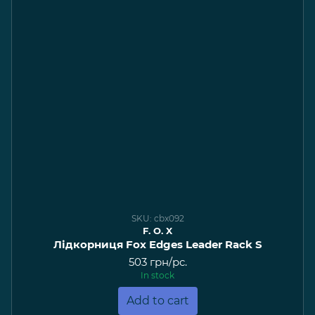
SKU: cbx092
F. O. X
Лідкорниця Fox Edges Leader Rack S
503 грн/pc.
In stock
Add to cart