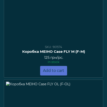
SKU: 901574
Коробка MEIHO Case FLY M (F-M)
125 грн/pc.
In stock
Add to cart