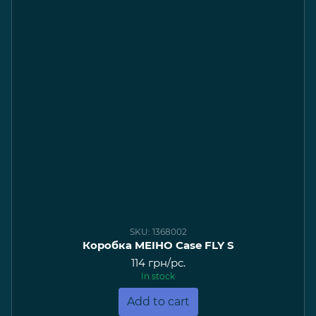
SKU: 1368002
Коробка MEIHO Case FLY S
114 грн/pc.
In stock
Add to cart