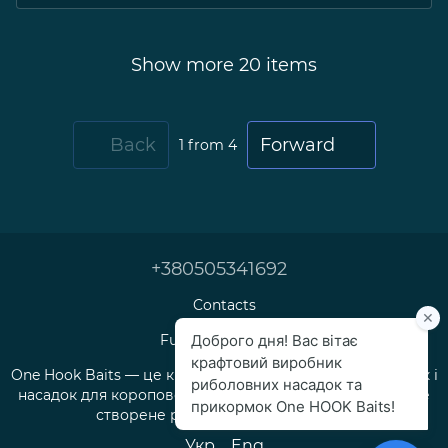
Show more 20 items
Back
Forward
1
from 4
+380505341692
Contacts
Full version of site
One Hook Baits — це крафтове виробництво прикормок і
насадок для коропової та флет-фідерної риболовлі, яке
створене рибалками для рибалок.
Укр
Eng