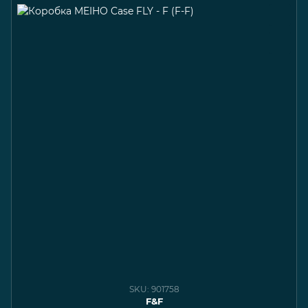
SKU: 901758
F&F