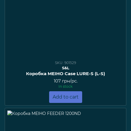
SKU: 901529
S&L
Коробка MEIHO Case LURE-S (L-S)
107 грн/pc.
In stock
Add to cart