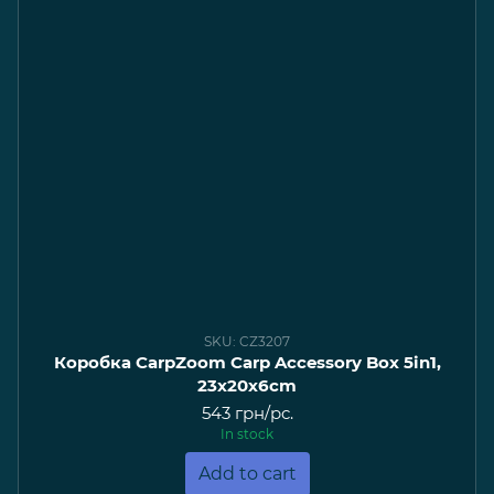
SKU: CZ3207
Коробка CarpZoom Carp Accessory Box 5in1,
23x20x6cm
543 грн/pc.
In stock
Add to cart