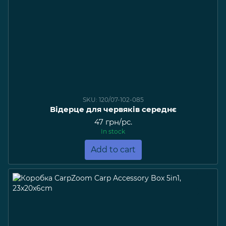
SKU: 120/07-102-085
Відерце для червяків середнє
47 грн/pc.
In stock
Add to cart