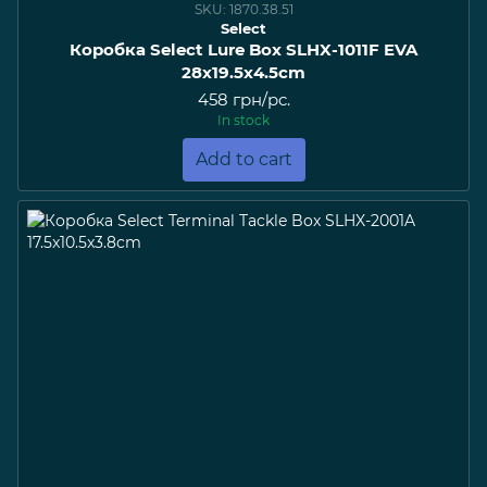
SKU: 1870.38.51
Select
Коробка Select Lure Box SLHX-1011F EVA
28х19.5х4.5cm
458 грн/pc.
In stock
Add to cart