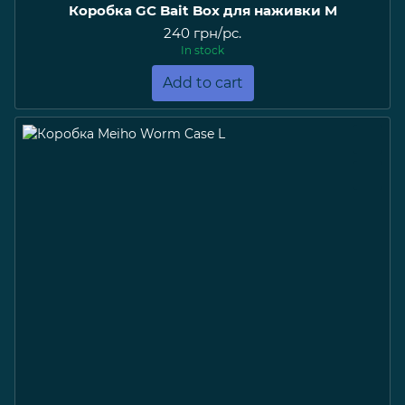
Коробка GC Bait Box для наживки M
240 грн/pc.
In stock
Add to cart