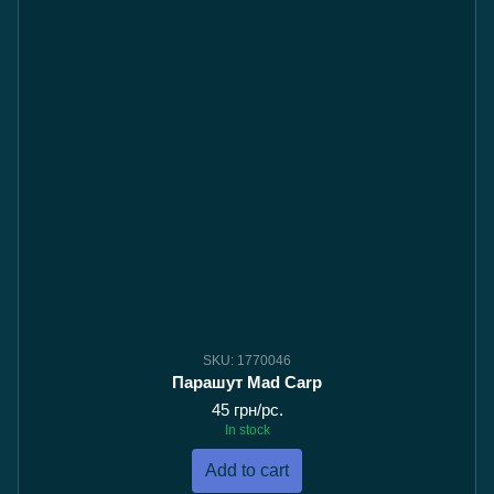
SKU: 1770046
Парашут Мad Carp
45 грн/pc.
In stock
Add to cart