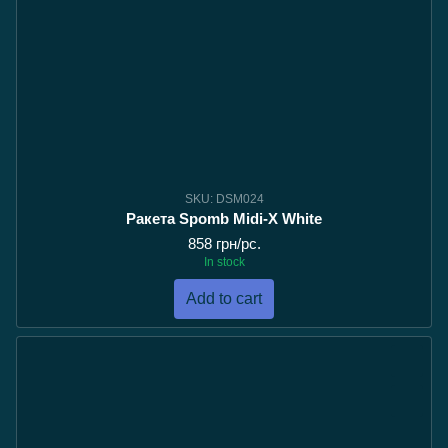
SKU: DSM024
Ракета Spomb Midi-X White
858 грн/pc.
In stock
Add to cart