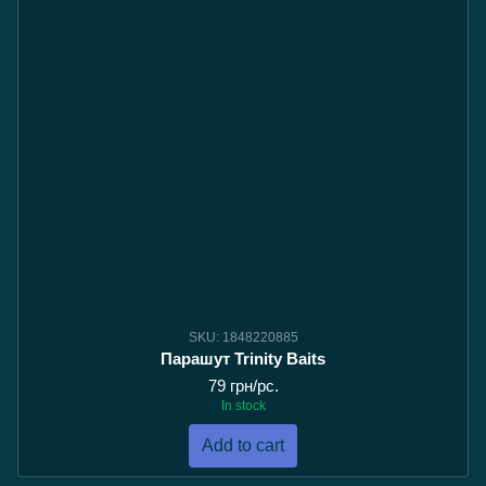
SKU: 1848220885
Парашут Trinity Baits
79 грн/pc.
In stock
Add to cart