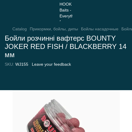
Catalog
Прикормки, бойлы, дипы
Бойлы насадочные
Бойл
Бойли розчинні вафтерс BOUNTY
JOKER RED FISH / BLACKBERRY 14
мм
SKU:
WJ155
Leave your feedback