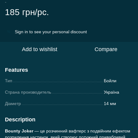
-
185 грн/pc.
Sign in
to see your personal discount
%
Add to wishlist
Compare
Features
Тип
Бойли
Страна производитель
Україна
Діаметр
14 мм
Description
Bounty Joker
— це розчинний вафтерс з подвійним ефектом
розпилення частинок, який створює потужний привабливий