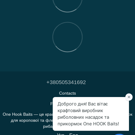
+380505341692
Contacts
Full version of site
One Hook Baits — це крафтове виробництво прикормок і насадок
для коропової та флет-фідерної риболовлі, яке створене
рибалками для рибалок.