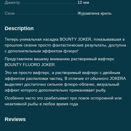
Діаметр
10 мм
Смак
Журавлина криль
Description
Теперь уникальная насадка BOUNTY JOKER, показывавшая в
прошлом сезоне просто фантастические результаты, доступна
с дополнительным эффектом флюро!
Представляем вашему вниманию растворимый вафтерс
BOUNTY FLUORO JOKER.
Это не просто вафтерс, а растворимый вафтерс с двойным
эффектом распиловки частиц. В отличие от обычного JOKERA
выделяет достаточно сильное флюро-облачко, визуальный
эффект которого дополнительно приманивает рыбу.
Особенно часто это срабатывает при ловле осторожной или
неактивной рыбы в любое время года
Reviews