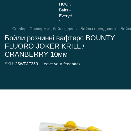
Catalog
Прикормки, бойлы, дипы
Бойлы насадочные
Бойл
Бойли розчинні вафтерс BOUNTY
FLUORO JOKER KRILL /
CRANBERRY 10мм
SKU:
25WFJF230
Leave your feedback