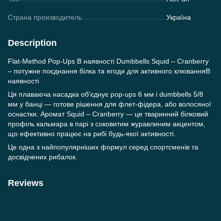
Страна производитель
Україна
Description
Flat-Method Pop-Ups В наявності Dumbbells Squid – Cranberry
– потужне поєднання білка та ягоди для активного клюванняВ
наявності
Ця плаваюча насадка об'єднує pop-ups 6 мм і dumbbells 5/8
мм у банці — готове рішення для флет-фідера, або волосяної
оснастки. Аромат Squid – Cranberry — це тваринний білковий
профіль кальмара в парі з соковитим журавлиним акцентом,
що ефективно працює на рибі будь-якої активності.
Це одна з найпопулярніших формул серед спортсменів та
досвідчених рибалок.
Reviews