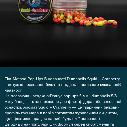
Flat-Method Pop-Ups В наявності Dumbbells Squid – Cranberry
– потужне поєднання білка та ягоди для активного клюванняВ
наявності
Ця плаваюча насадка об'єднує pop-ups 6 мм і dumbbells 5/8
мм у банці — готове рішення для флет-фідера, або волосяної
оснастки. Аромат Squid – Cranberry — це тваринний білковий
профіль кальмара в парі з соковитим журавлиним акцентом,
що ефективно працює на рибі будь-якої активності.
Це одна з найпопулярніших формул серед спортсменів та