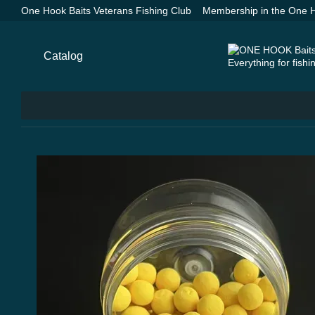
Skip to main content
One Hook Baits Veterans Fishing Club
Membership in the One H
Groundbaits One Hook Baits
SPYDER SPOD Advance Orange —
Payment and delivery
About us
Contacts
Blog
Catalog