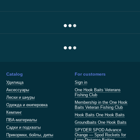
Catalog
For customers
Удилища
Sign in
Аксессуары
One Hook Baits Veterans
Fishing Club
Лески и шнуры
Membership in the One Hook
Одежда и екиперовка
Baits Veteran Fishing Club
Кемпинг
Hook Baits One Hook Baits
ПВА-материалы
Groundbaits One Hook Baits
Садки и подхваты
SPYDER SPOD Advance
Прикормки, бойлы, дипы
Orange — Spod Rockets for
Long Distance Baiting