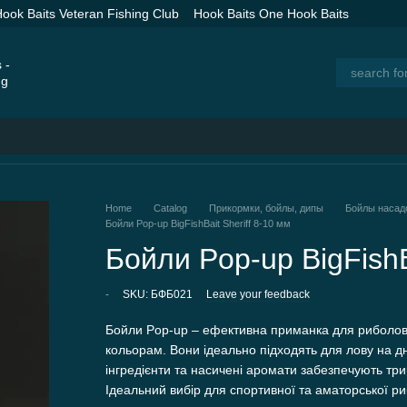
ook Baits Veteran Fishing Club
Hook Baits One Hook Baits
 Spod Rockets for Long Distance Baiting
Catalog
Home
Catalog
Прикормки, бойлы, дипы
Бойлы насад
Бойли Pop-up BigFishBait Sheriff 8-10 мм
Бойли Pop-up BigFishB
-
SKU: БФБ021
Leave your feedback
Бойли Pop-up – ефективна приманка для риболовлі
кольорам. Вони ідеально підходять для лову на д
інгредієнти та насичені аромати забезпечують тр
Ідеальний вибір для спортивної та аматорської ри