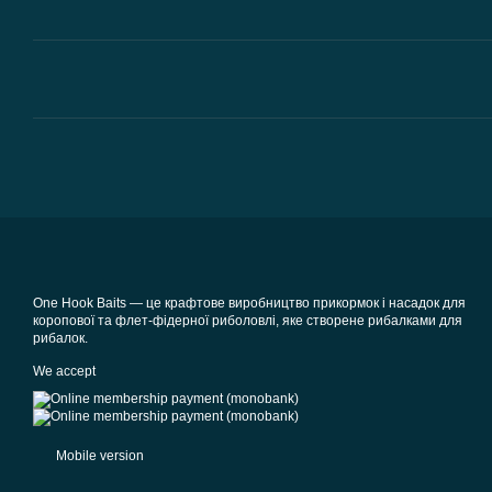
One Hook Baits — це крафтове виробництво прикормок і насадок для
коропової та флет-фідерної риболовлі, яке створене рибалками для
рибалок.
We accept
Mobile version