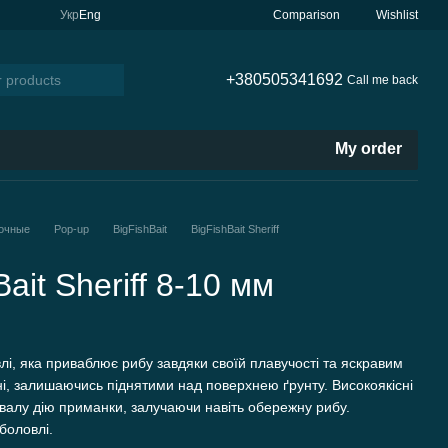
Comparison
Укр
Eng
Wishlist
+380505341692
Call me back
My order
очные
Pop-up
BigFishBait
BigFishBait Sheriff
ait Sheriff 8-10 мм
, яка приваблює рибу завдяки своїй плавучості та яскравим
ні, залишаючись піднятими над поверхнею ґрунту. Високоякісні
ивалу дію приманки, залучаючи навіть обережну рибу.
боловлі.