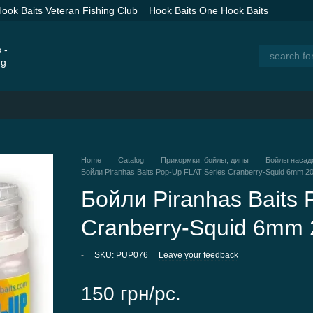
ook Baits Veteran Fishing Club
Hook Baits One Hook Baits
 Spod Rockets for Long Distance Baiting
Catalog
Home
Catalog
Прикормки, бойлы, дипы
Бойлы насад
Бойли Piranhas Baits Pop-Up FLAT Series Cranberry-Squid 6mm 20
Бойли Piranhas Baits 
Cranberry-Squid 6mm 
-
SKU: PUP076
Leave your feedback
150 грн/pc.