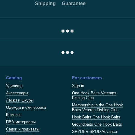
Shipping
Guarantee
Catalog
For customers
Удилища
Sign in
Аксессуары
One Hook Baits Veterans
Fishing Club
Лески и шнуры
Membership in the One Hook
Одежда и екиперовка
Baits Veteran Fishing Club
Кемпинг
Hook Baits One Hook Baits
ПВА-материалы
Groundbaits One Hook Baits
Садки и подхваты
SPYDER SPOD Advance