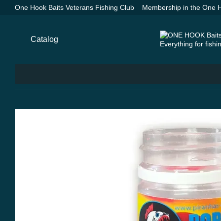
Skip to main content
One Hook Baits Veterans Fishing Club
Membership in the One H
Groundbaits One Hook Baits
SPYDER SPOD Advance Orange —
Payment and delivery
About us
Contacts
Blog
Catalog