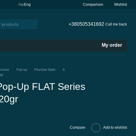
Comparison
Укр
Eng
Wishlist
+380505341692
Call me back
My order
очные
Pop-up
Piranhas Baits
6
gr
Pop-Up FLAT Series
20gr
Compare
Add to wishlist