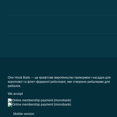
One Hook Baits — це крафтове виробництво прикормок і насадок для
коропової та флет-фідерної риболовлі, яке створене рибалками для
рибалок.
We accept
Mobile version