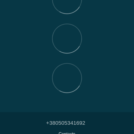
+380505341692
Contacts