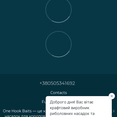
+380505341692
Contacts
Full version of site
One Hook Baits — це крафтове виробництво прикормок і
насадок для коропової та флет-фідерної риболовлі, яке