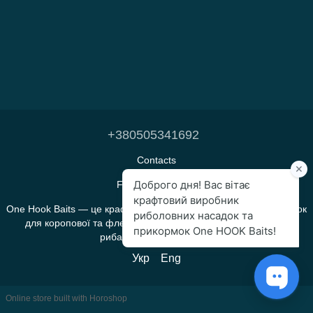
+380505341692
Contacts
Full version of site
One Hook Baits — це крафтове виробництво прикормок і насадок
для коропової та флет-фідерної риболовлі, яке створене
рибалками для рибалок.
Укр
Eng
Online store built with Horoshop