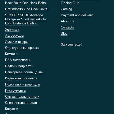
Hook Baits One Hook Baits
Fishing Club
Groundbaits One Hook Baits
Catalog
SPYDER SPOD Advance
Payment and delivery
Orange — Spod Rockets for
About us
Long Distance Baiting
Contacts
Удилища
Blog
Аксессуары
Лески и шнуры
Stay connected
Одежда и екиперовка
Кемпинг
ПВА-материалы
Садки и подхваты
Прикормки, бойлы, дипы
Индикация поклевки
Подставки и род-поды
Инструменты
Сумки, чехлы, стяжки
Спиннинговая ловля
Катушки