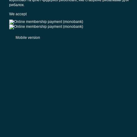
коропової та флет-фідерної риболовлі, яке створене рибалками для
рибалок.
We accept
Mobile version