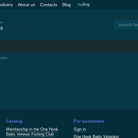
elivery
About us
Contacts
Blog
Укр
Eng
 John
Catalog
For customers
Membership in the One Hook
Sign in
Baits Veteran Fishing Club
One Hook Baits Veterans