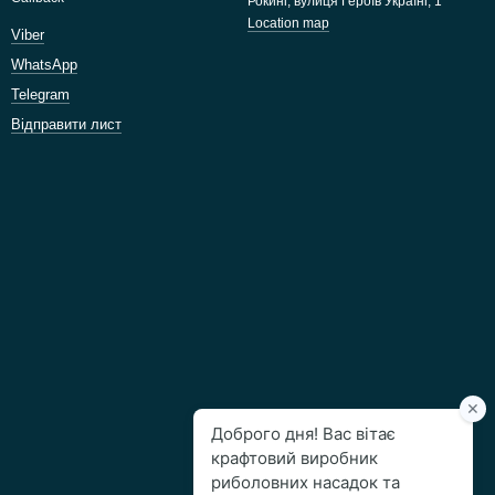
Рокині, вулиця Героїв Україні, 1
Location map
Viber
WhatsApp
Telegram
Відправити лист