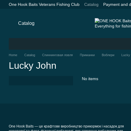
Skip to main content
One Hook Baits Veterans Fishing Club
Catalog
Payment and d
Catalog
Home
Catalog
Спиннинговая ловля
Приманки
Воблери
Lucky
Lucky John
No items
One Hook Baits — це крафтове виробництво прикормок і насадок для