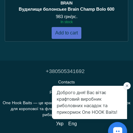
BRAIN
Вудилище болонське Brain Champ Bolo 600
983 грн/pc.
In stock
Add to cart
+380505341692
Contacts
Full version of site
One Hook Baits — це крафтове виробництво прикормок і насадок
для коропової та флет-фідерної риболовлі, яке створене
рибалками для рибалок.
Укр
Eng