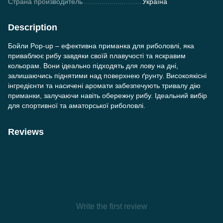
Страна производитель
Україна
Description
Бойли Pop-up – ефективна приманка для риболовлі, яка
приваблює рибу завдяки своїй плавучості та яскравим
кольорам. Вони ідеально підходять для лову на дні,
залишаючись піднятими над поверхнею ґрунту. Високоякісні
інгредієнти та насичені аромати забезпечують тривалу дію
приманки, залучаючи навіть обережну рибу. Ідеальний вибір
для спортивної та аматорської риболовлі.
Reviews
Write the first review