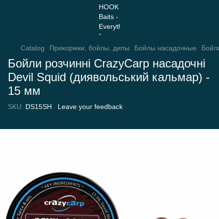
Catalog
Прикормки, бойлы, дипы
Бойлы насадочные
Бойл
Бойли розчинні CrazyCarp насадочні
Devil Squid (диявольський кальмар) -
15 мм
SKU:
DS15SH
Leave your feedback