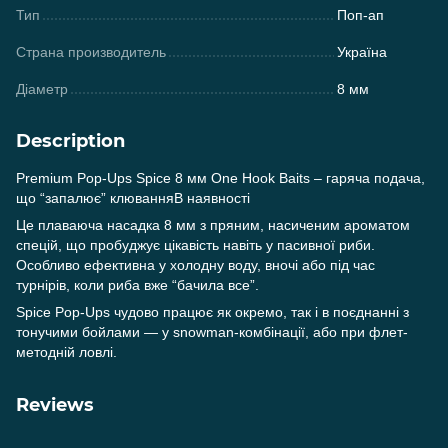
Тип
Поп-ап
Страна производитель
Україна
Діаметр
8 мм
Description
Premium Pop-Ups Spice 8 мм One Hook Baits – гаряча подача,
що “запалює” клюванняВ наявності
Це плаваюча насадка 8 мм з пряним, насиченим ароматом
спецій, що пробуджує цікавість навіть у пасивної риби.
Особливо ефективна у холодну воду, вночі або під час
турнірів, коли риба вже “бачила все”.
Spice Pop-Ups чудово працює як окремо, так і в поєднанні з
тонучими бойлами — у snowman-комбінації, або при флет-
методній ловлі.
Reviews