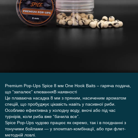
Premium Pop-Ups Spice 8 мм One Hook Baits – гаряча подача,
що “запалює” клюванняВ наявності
Це плаваюча насадка 8 мм з пряним, насиченим ароматом
спецій, що пробуджує цікавість навіть у пасивної риби.
Особливо ефективна у холодну воду, вночі або під час
турнірів, коли риба вже “бачила все”.
Spice Pop-Ups чудово працює як окремо, так і в поєднанні з
тонучими бойлами — у snowman-комбінації, або при флет-
методній ловлі.