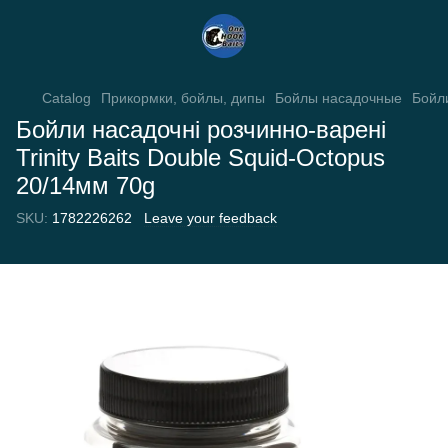
Catalog
Прикормки, бойлы, дипы
Бойлы насадочные
Бойл
Бойли насадочні розчинно-варені
Trinity Baits Double Squid-Octopus
20/14мм 70g
SKU:
1782226262
Leave your feedback