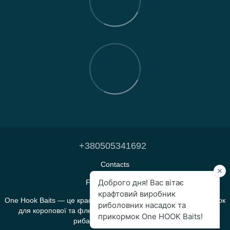
+380505341692
Contacts
Full version of site
One Hook Baits — це крафтове виробництво прикормок і насадок
для коропової та флет-фідерної риболовлі, яке створене
рибалками для рибалок.