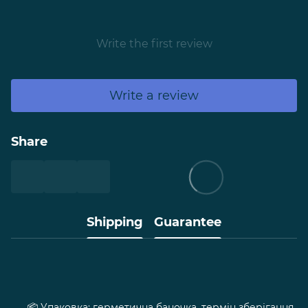
Write the first review
Write a review
Share
Shipping
Guarantee
Упаковка: герметична баночка, термін зберігання
📦