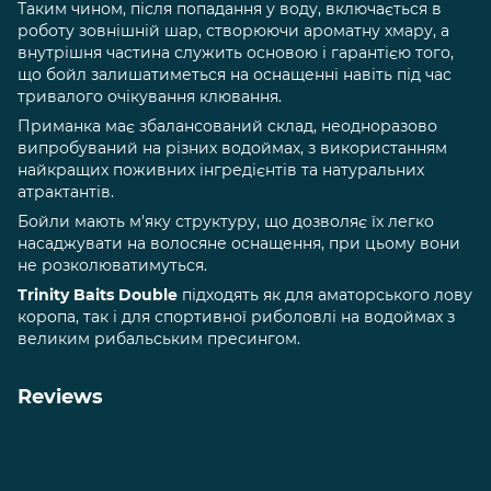
Таким чином, після попадання у воду, включається в
роботу зовнішній шар, створюючи ароматну хмару, а
внутрішня частина служить основою і гарантією того,
що бойл залишатиметься на оснащенні навіть під час
тривалого очікування клювання.
Приманка має збалансований склад, неодноразово
випробуваний на різних водоймах, з використанням
найкращих поживних інгредієнтів та натуральних
атрактантів.
Бойли мають м'яку структуру, що дозволяє їх легко
насаджувати на волосяне оснащення, при цьому вони
не розколюватимуться.
Trinity Baits Double
підходять як для аматорського лову
коропа, так і для спортивної риболовлі на водоймах з
великим рибальським пресингом.
Reviews