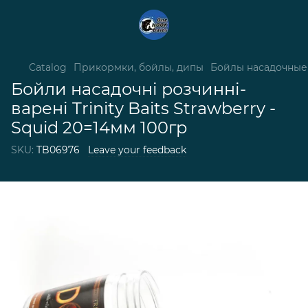
Catalog
Прикормки, бойлы, дипы
Бойлы насадочные
Бойли насадочні розчинні-
варені Trinity Baits Strawberry -
Squid 20=14мм 100гр
SKU:
TB06976
Leave your feedback