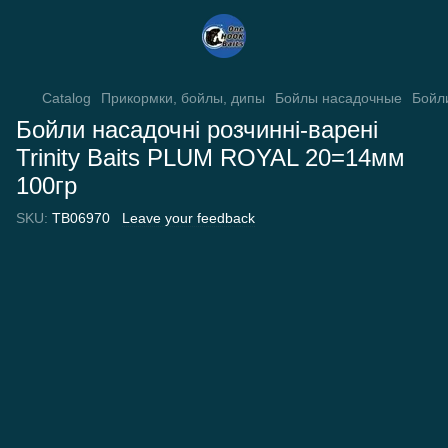
Catalog
Прикормки, бойлы, дипы
Бойлы насадочные
Бойл
Бойли насадочні розчинні-варені
Trinity Baits PLUM ROYAL 20=14мм
100гр
SKU:
TB06970
Leave your feedback