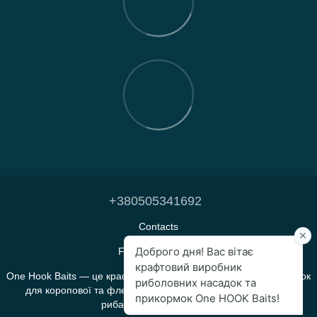
+380505341692
Contacts
Full version of site
One Hook Baits — це крафтове виробництво прикормок і насадок
для коропової та флет-фідерної риболовлі, яке створене
рибалками для рибалок.