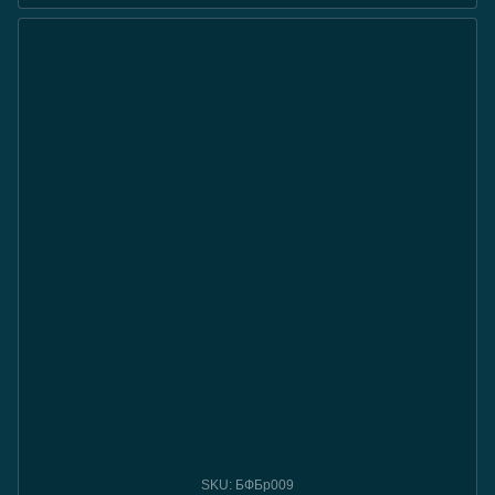
SKU: БФБр009