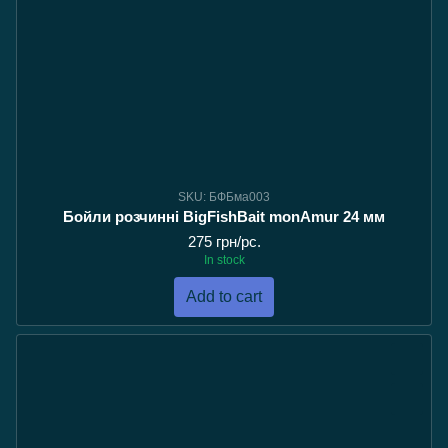
SKU: БФБма003
Бойли розчинні BigFishBait monAmur 24 мм
275 грн/pc.
In stock
Add to cart