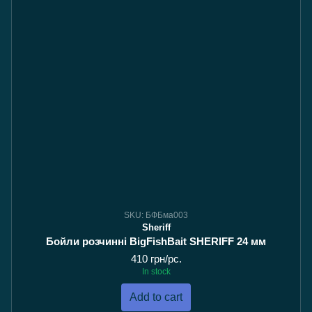
SKU: БФБма003
Sheriff
Бойли розчинні BigFishBait SHERIFF 24 мм
410 грн/pc.
In stock
Add to cart