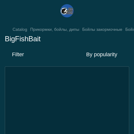
Catalog
Прикормки, бойлы, дипы
Бойлы закормочные
Бой
BigFishBait
Filter
By popularity