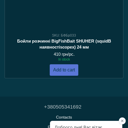
SKU: БФБр033
Бойли розчинні BigFishBait SHUHER (squidВ
наявностіscopex) 24 мм
410 грн/pc.
In stock
Add to cart
+380505341692
Contacts
Full version of site