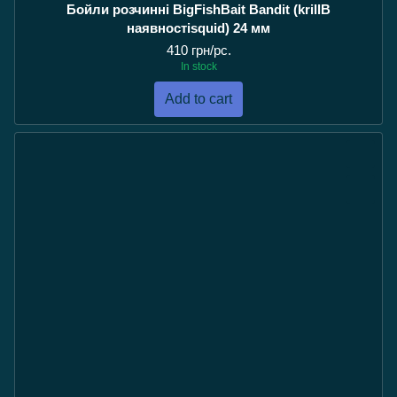
Бойли розчинні BigFishBait Bandit (krillВ
наявностіsquid) 24 мм
410 грн/pc.
In stock
Add to cart